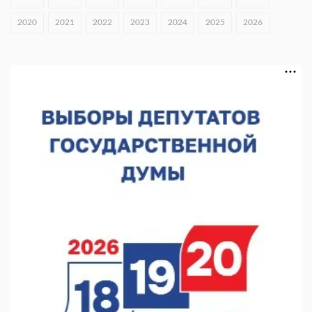
В Нижнем Новгороде открыли фестиваль «Семья
2020
2021
2022
2023
2024
2025
2026
Нижегородская»
06.08.2026 16:08
Нижегородская область подписала соглашения с регионами
Киргизии
06.08.2026 15:26
Видели ночь, бежали всю ночь... На Нижневолжской
набережной прошел необычный забег
06.08.2026 15:25
Они закрыли наш гештальт
06.08.2026 15:05
Нижегородские хирурги выполнили трансоральную
операцию на щитовидной железе
06.08.2026 15:03
Более 30 нижегородцев прошли обучение для соцконтракта