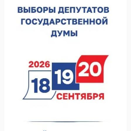
В Нижнем Новгороде отметили 70-летие Дня строителя
07.08.2026 13:15
В Нижегородской области посещаемость спортобъектов
выросла на 28%
07.08.2026 12:15
В Нижнем Новгороде прошло совещание Росгвардии
07.08.2026 12:04
В Нижегородской области созданы четыре ММЦ
07.08.2026 11:46