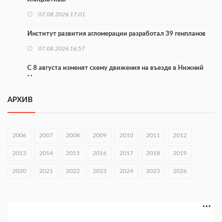
07.08.2026 17:01
Институт развития агломерации разработал 39 генпланов
07.08.2026 16:57
С 8 августа изменят схему движения на въезде в Нижний
Новгород
07.08.2026 15:15
АРХИВ
В Нижегородской области прошло заседание АТК и
оперштаба
2006
2007
2008
2009
2010
2011
2012
07.08.2026 14:54
2013
2014
2015
2016
2017
2018
2019
В Чкаловске спустили на воду «Метеор-120Р»
2020
07.08.2026 14:01
2021
2022
2023
2024
2025
2026
В Нижегородской области выбрали лучшего лесного
пожарного
07.08.2026 13:48