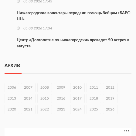
05.08.2026 17:43
Нижегородские волонтеры передали помощь бойцам «БАРС-
НН»
05.08.2026 17:34
Центр «Долголетие по-нижегородски» проведет 50 встреч в
августе
05.08.2026 16:53
АРХИВ
Совет молодых ученых начал работу при правительстве
региона
05.08.2026 15:57
2006
2007
2008
2009
2010
2011
2012
16 нижегородцев победили в конкурсе «Большая перемена»
2013
2014
2015
2016
2017
2018
2019
05.08.2026 15:50
2020
2021
2022
2023
2024
2025
2026
Около 800 школ готовят к новому учебному году
05.08.2026 15:23