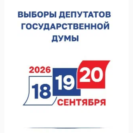
В Нижнем Новгороде подвели итоги отбора на фестиваль
«Музыка балконов»
05.08.2026 14:04
Фестиваль SALUT! ИСКРА пройдет в сквере Свердлова
05.08.2026 12:31
В «Заповедных кварталах» отметят 120-летие усадьбы
Гусевых
05.08.2026 11:28
Нижегородский кадровый центр проведет ярмарки вакансий
в августе
05.08.2026 10:51