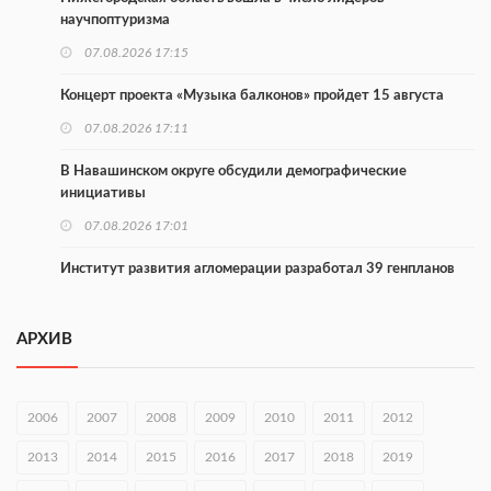
научпоптуризма
07.08.2026 17:15
Концерт проекта «Музыка балконов» пройдет 15 августа
07.08.2026 17:11
В Навашинском округе обсудили демографические
инициативы
07.08.2026 17:01
Институт развития агломерации разработал 39 генпланов
07.08.2026 16:57
АРХИВ
С 8 августа изменят схему движения на въезде в Нижний
Новгород
07.08.2026 15:15
2006
2007
2008
2009
2010
2011
2012
В Нижегородской области прошло заседание АТК и
2013
2014
2015
2016
2017
2018
2019
оперштаба