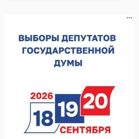
В Чкаловске спустили на воду «Метеор-120Р»
07.08.2026 14:01
В Нижегородской области выбрали лучшего лесного
пожарного
07.08.2026 13:48
В Нижнем Новгороде отметили 70-летие Дня строителя
07.08.2026 13:15
В Нижегородской области посещаемость спортобъектов
выросла на 28%
07.08.2026 12:15
В Нижнем Новгороде прошло совещание Росгвардии
07.08.2026 12:04