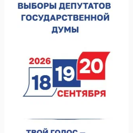
05.08.2026 14:04
Фестиваль SALUT! ИСКРА пройдет в сквере Свердлова
05.08.2026 12:31
В «Заповедных кварталах» отметят 120-летие усадьбы
Гусевых
05.08.2026 11:28
Нижегородский кадровый центр проведет ярмарки вакансий
в августе
05.08.2026 10:51