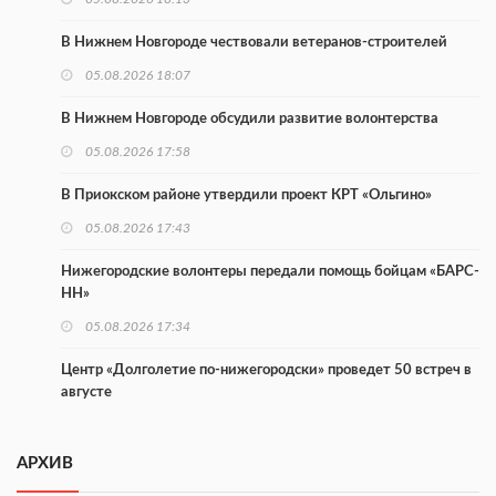
В Нижнем Новгороде чествовали ветеранов-строителей
05.08.2026 18:07
В Нижнем Новгороде обсудили развитие волонтерства
05.08.2026 17:58
В Приокском районе утвердили проект КРТ «Ольгино»
05.08.2026 17:43
Нижегородские волонтеры передали помощь бойцам «БАРС-
НН»
05.08.2026 17:34
Центр «Долголетие по-нижегородски» проведет 50 встреч в
августе
05.08.2026 16:53
АРХИВ
Совет молодых ученых начал работу при правительстве
региона