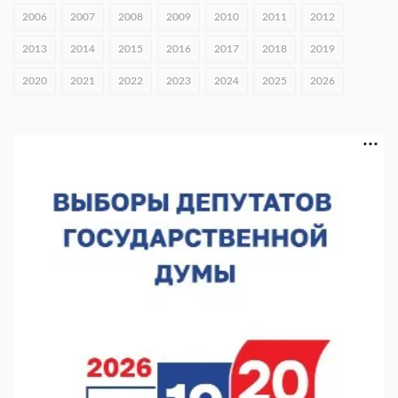
05.08.2026 15:57
2006
2007
2008
2009
2010
2011
2012
16 нижегородцев победили в конкурсе «Большая перемена»
2013
2014
2015
2016
2017
2018
2019
05.08.2026 15:50
2020
2021
2022
2023
2024
2025
2026
Около 800 школ готовят к новому учебному году
05.08.2026 15:23
В Нижнем Новгороде подвели итоги отбора на фестиваль
«Музыка балконов»
05.08.2026 14:04
Фестиваль SALUT! ИСКРА пройдет в сквере Свердлова
05.08.2026 12:31
В «Заповедных кварталах» отметят 120-летие усадьбы
Гусевых
05.08.2026 11:28
Нижегородский кадровый центр проведет ярмарки вакансий
в августе