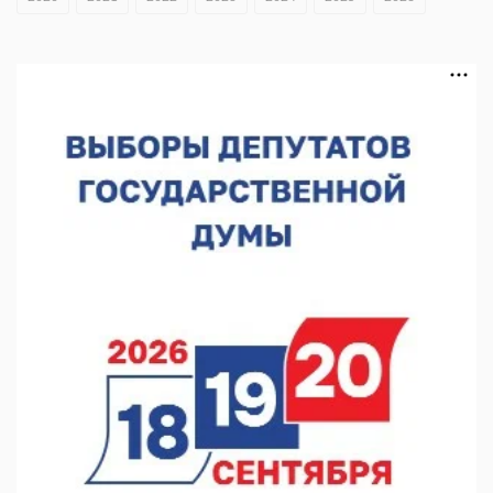
Около 800 школ готовят к новому учебному году
05.08.2026 15:23
В Нижнем Новгороде подвели итоги отбора на фестиваль
«Музыка балконов»
05.08.2026 14:04
Фестиваль SALUT! ИСКРА пройдет в сквере Свердлова
05.08.2026 12:31
В «Заповедных кварталах» отметят 120-летие усадьбы
Гусевых
05.08.2026 11:28
Нижегородский кадровый центр проведет ярмарки вакансий
в августе
05.08.2026 10:51