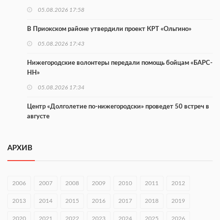
05.08.2026 17:58
В Приокском районе утвердили проект КРТ «Ольгино»
05.08.2026 17:43
Нижегородские волонтеры передали помощь бойцам «БАРС-
НН»
05.08.2026 17:34
Центр «Долголетие по-нижегородски» проведет 50 встреч в
августе
05.08.2026 16:53
АРХИВ
Совет молодых ученых начал работу при правительстве
региона
05.08.2026 15:57
2006
2007
2008
2009
2010
2011
2012
16 нижегородцев победили в конкурсе «Большая перемена»
2013
2014
2015
2016
2017
2018
2019
05.08.2026 15:50
2020
2021
2022
2023
2024
2025
2026