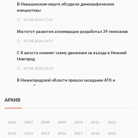
В Навашинском округе обсудили демографические
инициативы
07.08.2026 17:01
Институт развития агломерации разработал 39 генпланов
07.08.2026 16:57
С 8 августа изменят схему движения на въезде в Нижний
Новгород
07.08.2026 15:15
В Нижегородской области прошло заседание АТК и
оперштаба
07.08.2026 14:54
АРХИВ
В Чкаловске спустили на воду «Метеор-120Р»
07.08.2026 14:01
2006
2007
2008
2009
2010
2011
2012
В Нижегородской области выбрали лучшего лесного
2013
2014
2015
2016
2017
2018
2019
пожарного