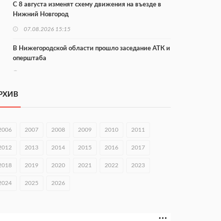
С 8 августа изменят схему движения на въезде в
Нижний Новгород
07.08.2026 15:15
В Нижегородской области прошло заседание АТК и
оперштаба
07.08.2026 14:54
В Чкаловске спустили на воду «Метеор-120Р»
РХИВ
07.08.2026 14:01
В Нижегородской области выбрали лучшего
2006
2007
2008
2009
2010
2011
лесного пожарного
2012
2013
2014
2015
2016
2017
07.08.2026 13:48
2018
2019
2020
2021
2022
2023
В Нижнем Новгороде отметили 70-летие Дня
строителя
2024
2025
2026
07.08.2026 13:15
В Нижегородской области посещаемость