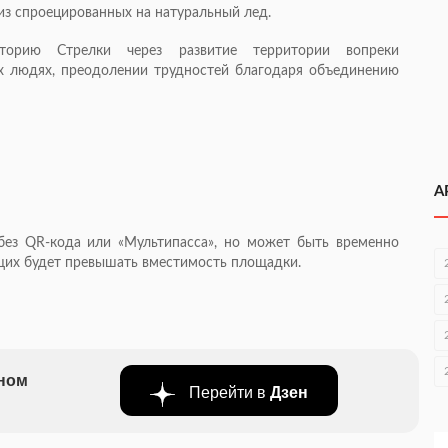
з спроецированных на натуральный лед.
сторию Стрелки через развитие территории вопреки
х людях, преодолении трудностей благодаря объединению
А
без QR-кода или «Мультипасса», но может быть временно
ющих будет превышать вместимость площадки.
бном
Перейти в
Дзен