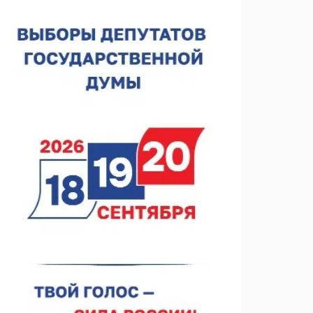
спортобъектов выросла на 28%
07.08.2026 12:15
В Нижнем Новгороде прошло совещание
Росгвардии
07.08.2026 12:04
В Нижегородской области созданы четыре ММЦ
07.08.2026 11:46
Кратковременные перерывы вещания
телерадиопрограмм ожидаются в Нижнем
Новгороде до 16 августа в связи с покраской
07.08.2026 11:20
телебашни
В автобусах Арзамаса устанавливают терминалы
оплаты
07.08.2026 11:03