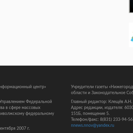
информационный центр»
Учредители газеты «Нижегород
области и Законодательное Со
 Управлением Федеральной
Главный редактор: Клещёв А.Н.
ва в сфере массовых
Адрес редакции, издателя: 603
Приволжскому федеральному
151Б, помещение 5.
Телефон/факс: 8(831) 233-94-56
nnews.nnov@yandex.ru
нтября 2007 г.