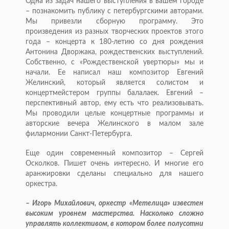
Одна из задач нашего выступления в вашем городе
– познакомить публику с петербургскими авторами.
Мы привезли сборную программу. Это
произведения из разных творческих проектов этого
года – концерта к 180-летию со дня рождения
Антонина Дворжака, рож­дественских выступлений.
Собственно, с «Рождественской увертюры» мы и
начали. Ее написал наш композитор Евгений
Желинский, который является солистом и
концертмейстером группы балалаек. Евгений –
перспективный автор, ему есть что реализовывать.
Мы проводили целые концертные программы и
авторские вечера Желинского в малом зале
филармонии Санкт-Петербурга.
Еще один современный композитор – Сергей
Осколков. Пишет очень интересно. И многие его
аранжировки сделаны специально для нашего
оркестра.
– Игорь Михайлович, оркестр «Метелица» известен
высоким уровнем мастерства. Насколько сложно
управлять коллективом, в котором более полусотни