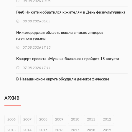
08.08.2026 10:05
Глеб Никитин обратился к жителям в День физкультурника
08.08.2026 06:05
Нижегородская область вошла в число лидеров
научпоптуризма
07.08.2026 17:15
Концерт проекта «Музыка балконов» пройдет 15 августа
07.08.2026 17:11
В Навашинском округе обсудили демографические
инициативы
07.08.2026 17:01
АРХИВ
Институт развития агломерации разработал 39 генпланов
07.08.2026 16:57
2006
2007
2008
2009
2010
2011
2012
С 8 августа изменят схему движения на въезде в Нижний
2013
2014
2015
2016
2017
2018
2019
Новгород