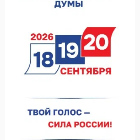
05.08.2026 12:31
В «Заповедных кварталах» отметят 120-летие усадьбы
Гусевых
05.08.2026 11:28
Нижегородский кадровый центр проведет ярмарки вакансий
в августе
05.08.2026 10:51