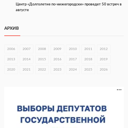
Центр «Долголетие по-нижегородски» проведет 50 встреч в
августе
05.08.2026 16:53
АРХИВ
Совет молодых ученых начал работу при правительстве
региона
05.08.2026 15:57
2006
2007
2008
2009
2010
2011
2012
16 нижегородцев победили в конкурсе «Большая перемена»
2013
2014
2015
2016
2017
2018
2019
05.08.2026 15:50
2020
2021
2022
2023
2024
2025
2026
Около 800 школ готовят к новому учебному году
05.08.2026 15:23
В Нижнем Новгороде подвели итоги отбора на фестиваль
«Музыка балконов»
05.08.2026 14:04
Фестиваль SALUT! ИСКРА пройдет в сквере Свердлова