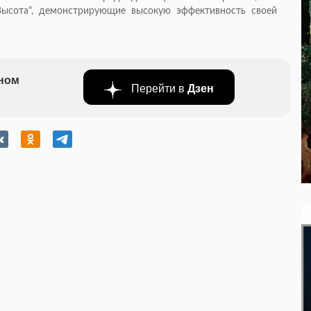
ысота", демонстрирующие высокую эффективность своей
бном
Перейти в
Дзен