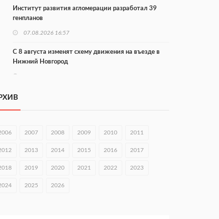
Институт развития агломерации разработал 39
генпланов
07.08.2026 16:57
С 8 августа изменят схему движения на въезде в
Нижний Новгород
07.08.2026 15:15
В Нижегородской области прошло заседание АТК и
РХИВ
оперштаба
07.08.2026 14:54
2006
2007
2008
2009
2010
2011
В Чкаловске спустили на воду «Метеор-120Р»
2012
2013
2014
2015
2016
2017
07.08.2026 14:01
2018
2019
2020
2021
2022
2023
В Нижегородской области выбрали лучшего
лесного пожарного
2024
2025
2026
07.08.2026 13:48
В Нижнем Новгороде отметили 70-летие Дня