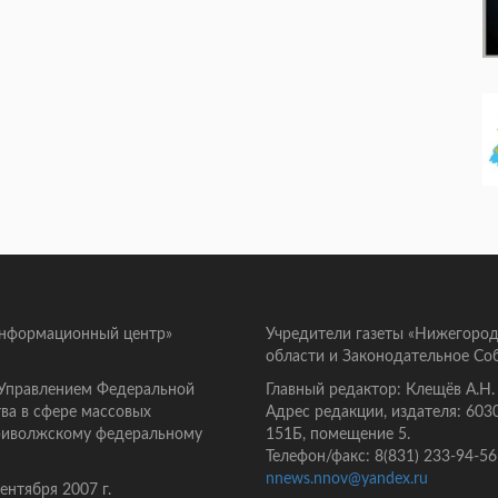
информационный центр»
Учредители газеты «Нижегород
области и Законодательное Со
 Управлением Федеральной
Главный редактор: Клещёв А.Н.
ва в сфере массовых
Адрес редакции, издателя: 603
Приволжскому федеральному
151Б, помещение 5.
Телефон/факс: 8(831) 233-94-56
nnews.nnov@yandex.ru
нтября 2007 г.