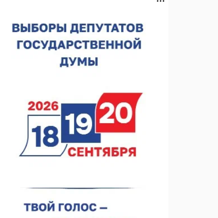
строителя
07.08.2026 13:15
В Нижегородской области посещаемость
спортобъектов выросла на 28%
07.08.2026 12:15
В Нижнем Новгороде прошло совещание
Росгвардии
07.08.2026 12:04
В Нижегородской области созданы четыре ММЦ
07.08.2026 11:46
Кратковременные перерывы вещания
телерадиопрограмм ожидаются в Нижнем
Новгороде до 16 августа в связи с покраской
07.08.2026 11:20
телебашни