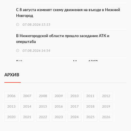
С 8 августа изменят схему движения на въезде в Нижний
Новгород
07.08.2026 15:15
В Нижегородской области прошло заседание АТК и
оперштаба
07.08.2026 14:54
В Чкаловске спустили на воду «Метеор-120Р»
07.08.2026 14:01
АРХИВ
В Нижегородской области выбрали лучшего лесного
пожарного
2006
2007
2008
2009
2010
2011
2012
07.08.2026 13:48
2013
2014
2015
2016
2017
2018
2019
В Нижнем Новгороде отметили 70-летие Дня строителя
2020
07.08.2026 13:15
2021
2022
2023
2024
2025
2026
В Нижегородской области посещаемость спортобъектов