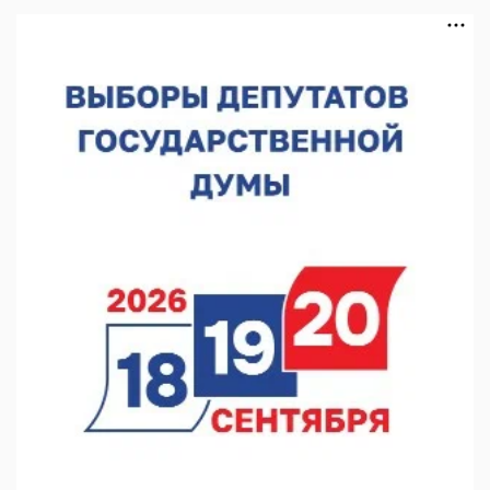
выросла на 28%
07.08.2026 12:15
В Нижнем Новгороде прошло совещание Росгвардии
07.08.2026 12:04
В Нижегородской области созданы четыре ММЦ
07.08.2026 11:46
Кратковременные перерывы вещания телерадиопрограмм
ожидаются в Нижнем Новгороде до 16 августа в связи с
покраской телебашни
07.08.2026 11:20
В автобусах Арзамаса устанавливают терминалы оплаты
07.08.2026 11:03