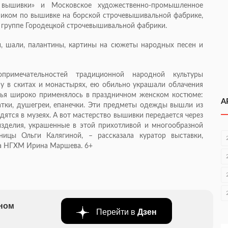
вышивки» и Московское художественно-промышленное
ником по вышивке на борской строчевышивальной фабрике,
 группе Городецкой строчевышивальной фабрики.
, шали, палантины, картины на сюжеты народных песен и
римечательностей традиционной народной культуры
у в скитах и монастырях, ею обильно украшали облачения
тья широко применялось в праздничном женском костюме:
А
тки, душегреи, епанечки. Эти предметы одежды вышли из
дятся в музеях. А вот мастерство вышивки передается через
изделия, украшенные в этой прихотливой и многообразной
ницы Ольги Калягиной, – рассказала куратор выставки,
ва НГХМ Ирина Маршева. 6+
бном
Перейти в
Дзен