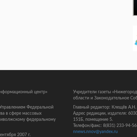
информационный центр»
Учредители газеты «Нижегород
области и Законодательное Со
 Управлением Федеральной
Главный редактор: Клещёв А.Н.
ва в сфере массовых
Адрес редакции, издателя: 603
Приволжскому федеральному
151Б, помещение 5.
Телефон/факс: 8(831) 233-94-56
nnews.nnov@yandex.ru
нтября 2007 г.