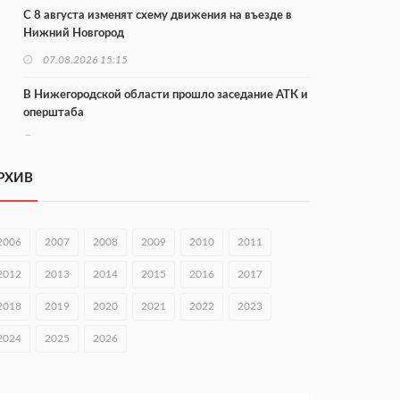
С 8 августа изменят схему движения на въезде в
Нижний Новгород
07.08.2026 15:15
В Нижегородской области прошло заседание АТК и
оперштаба
07.08.2026 14:54
В Чкаловске спустили на воду «Метеор-120Р»
РХИВ
07.08.2026 14:01
В Нижегородской области выбрали лучшего
2006
2007
2008
2009
2010
2011
лесного пожарного
2012
2013
2014
2015
2016
2017
07.08.2026 13:48
2018
2019
2020
2021
2022
2023
В Нижнем Новгороде отметили 70-летие Дня
строителя
2024
2025
2026
07.08.2026 13:15
В Нижегородской области посещаемость