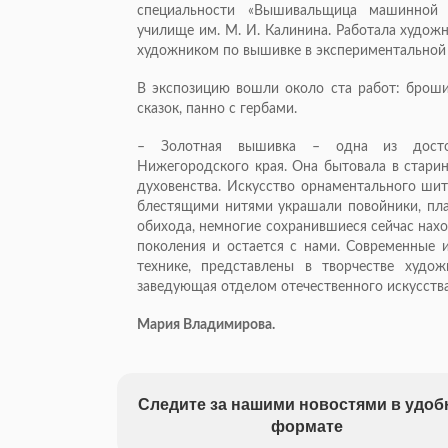
специальности «Вышивальщица машинной 
училище им. М. И. Калинина. Работала худож
художником по вышивке в экспериментальной
В экспозицию вошли около ста работ: броши
сказок, панно с гербами.
– Золотная вышивка – одна из достоп
Нижегородского края. Она бытовала в старин
духовенства. Искусство орнаментального ши
блестящими нитями украшали повойники, пла
обихода, немногие сохранившиеся сейчас нахо
поколения и остается с нами. Современные 
технике, представлены в творчестве худож
заведующая отделом отечественного искусст
Мария Владимирова.
Следите за нашими новостями в удо
формате