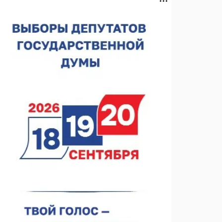
спортобъектов выросла на 28%
07.08.2026 12:15
В Нижнем Новгороде прошло совещание
Росгвардии
07.08.2026 12:04
В Нижегородской области созданы четыре ММЦ
07.08.2026 11:46
Кратковременные перерывы вещания
телерадиопрограмм ожидаются в Нижнем
Новгороде до 16 августа в связи с покраской
07.08.2026 11:20
телебашни
В автобусах Арзамаса устанавливают терминалы
оплаты
07.08.2026 11:03