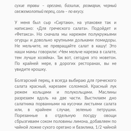
сухие травы – орегано, базилик, розмарин, черный
свежемолотый перец, соль – по вкусу.
У меня был сыр «Сиртаки», на упаковке так и
написано: «Для греческого салата». Подойдет и
«Фетакса». Но сначала мы нарежем полукружьями
огурцы и довольно крупными дольками помидоры.
Не мельчите, не превращайте салат в кашу! Это
наши мамы говорили: «Чем мельче нарезка в салате,
тем лучше хозяйка». Так вот, сегодня это моветон.
По крайней мере, в дорогих ресторанах, вы не
увидите крошку.
Болгарский перец, я всегда выбираю для греческого
салата красный, нарезаем соломкой. Красный лук
режем кольцами и полукольцами. Маслины
разрезаем вдоль на две части. Выстилаем дно
салатника порванными на кусочки листьями салата
или, в крайнем случае, зеленью петрушки.
Порезанные в отдельную посуду овощи
сбрызгиваем соком половины лимона, добавляем по
чайной ложке сухого орегано и базилика, 1/2 чайной