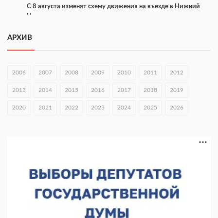
С 8 августа изменят схему движения на въезде в Нижний
Новгород
07.08.2026 15:15
АРХИВ
В Нижегородской области прошло заседание АТК и
оперштаба
2006
2007
2008
2009
2010
2011
2012
07.08.2026 14:54
2013
2014
2015
2016
2017
2018
2019
В Чкаловске спустили на воду «Метеор-120Р»
2020
07.08.2026 14:01
2021
2022
2023
2024
2025
2026
В Нижегородской области выбрали лучшего лесного
пожарного
07.08.2026 13:48
В Нижнем Новгороде отметили 70-летие Дня строителя
07.08.2026 13:15
В Нижегородской области посещаемость спортобъектов
выросла на 28%