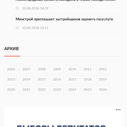
10.08.2026 16:29
Минстрой приглашает застройщиков оценить госуслуги
10.08.2026 16:21
Более 160 тыс. нижегородцев участвуют в проекте
Минтруда
АРХИВ
10.08.2026 16:14
Глеб Никитин направил соболезнования в Нижнекамск
2006
2007
2008
2009
2010
2011
2012
10.08.2026 16:01
2013
2014
2015
2016
2017
2018
2019
В Нижегородской области совершено почти 34 тыс. донаций
2020
2021
2022
2023
2024
2025
2026
10.08.2026 15:53
Около 120 человек прошли медосмотры на фестивале
10.08.2026 14:04
В Нижнем Новгороде пройдет форум «Завтра зависит от