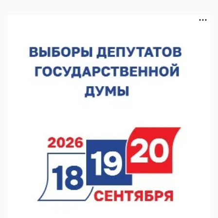
В Чкаловске спустили на воду «Метеор-120Р»
07.08.2026 14:01
В Нижегородской области выбрали лучшего лесного
пожарного
07.08.2026 13:48
В Нижнем Новгороде отметили 70-летие Дня строителя
07.08.2026 13:15
В Нижегородской области посещаемость спортобъектов
выросла на 28%
07.08.2026 12:15
В Нижнем Новгороде прошло совещание Росгвардии
07.08.2026 12:04