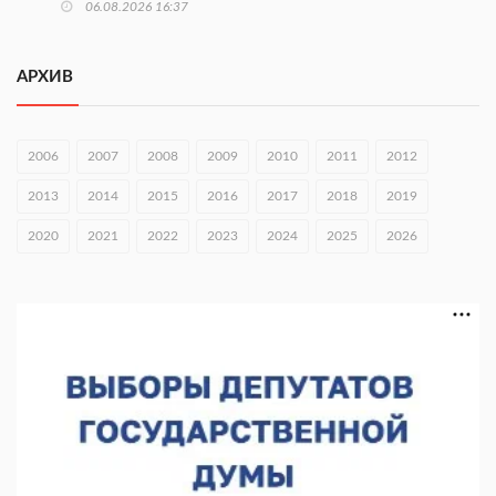
06.08.2026 16:37
Городец подписал соглашения с Кара-Кулем и Токмоком
АРХИВ
06.08.2026 16:26
Экспорт продукции АПК Нижегородской области вырос в 1,9
раза
2006
2007
2008
2009
2010
2011
2012
06.08.2026 16:18
2013
2014
2015
2016
2017
2018
2019
В Нижнем Новгороде открыли фестиваль «Семья
2020
2021
2022
2023
2024
2025
2026
Нижегородская»
06.08.2026 16:08
Нижегородская область подписала соглашения с регионами
Киргизии
06.08.2026 15:26
Видели ночь, бежали всю ночь... На Нижневолжской
набережной прошел необычный забег
06.08.2026 15:25