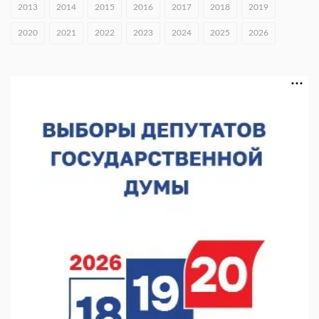
2013
2014
2015
2016
2017
2018
2019
В Нижнем Новгороде открыли фестиваль «Семья
2020
2021
2022
2023
2024
2025
2026
Нижегородская»
06.08.2026 16:08
Нижегородская область подписала соглашения с регионами
Киргизии
06.08.2026 15:26
Видели ночь, бежали всю ночь... На Нижневолжской
набережной прошел необычный забег
06.08.2026 15:25
Они закрыли наш гештальт
06.08.2026 15:05
Нижегородские хирурги выполнили трансоральную
операцию на щитовидной железе
06.08.2026 15:03