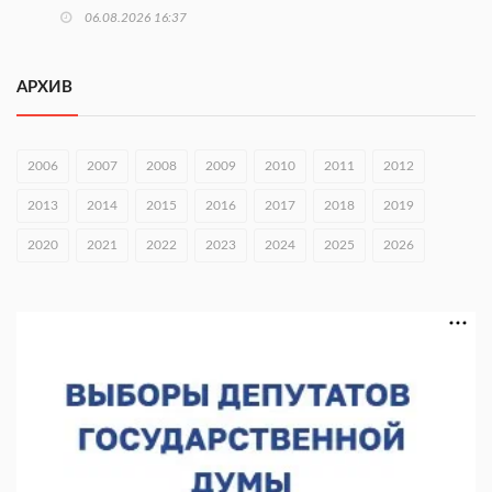
06.08.2026 16:37
Городец подписал соглашения с Кара-Кулем и Токмоком
АРХИВ
06.08.2026 16:26
Экспорт продукции АПК Нижегородской области вырос в 1,9
раза
2006
2007
2008
2009
2010
2011
2012
06.08.2026 16:18
2013
2014
2015
2016
2017
2018
2019
В Нижнем Новгороде открыли фестиваль «Семья
2020
2021
2022
2023
2024
2025
2026
Нижегородская»
06.08.2026 16:08
Нижегородская область подписала соглашения с регионами
Киргизии
06.08.2026 15:26
Видели ночь, бежали всю ночь... На Нижневолжской
набережной прошел необычный забег
06.08.2026 15:25