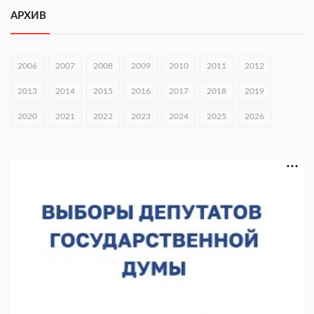
АРХИВ
06.08.2026 16:26
Экспорт продукции АПК Нижегородской области вырос в 1,9
раза
2006
2007
2008
2009
2010
2011
2012
06.08.2026 16:18
2013
2014
2015
2016
2017
2018
2019
В Нижнем Новгороде открыли фестиваль «Семья
2020
2021
2022
2023
2024
2025
2026
Нижегородская»
06.08.2026 16:08
Нижегородская область подписала соглашения с регионами
Киргизии
06.08.2026 15:26
Видели ночь, бежали всю ночь... На Нижневолжской
набережной прошел необычный забег
06.08.2026 15:25
Они закрыли наш гештальт