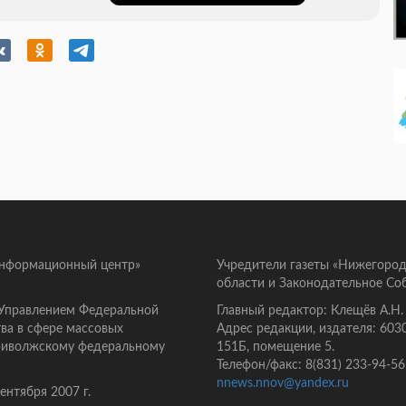
информационный центр»
Учредители газеты «Нижегород
области и Законодательное Со
 Управлением Федеральной
Главный редактор: Клещёв А.Н.
ва в сфере массовых
Адрес редакции, издателя: 603
Приволжскому федеральному
151Б, помещение 5.
Телефон/факс: 8(831) 233-94-56
nnews.nnov@yandex.ru
нтября 2007 г.