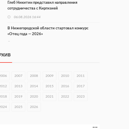
Глеб Никитин представил направления
сотрудничества с Киргизией
06.08.2026 16:44
В Нижегородской области стартовал конкурс
«Отец года — 2026»
06.08.2026 16:37
Городец подписал соглашения с Кара-Кулем и
РХИВ
Токмоком
06.08.2026 16:26
2006
2007
2008
2009
2010
2011
Экспорт продукции АПК Нижегородской области
вырос в 1,9 раза
2012
2013
2014
2015
2016
2017
06.08.2026 16:18
2018
2019
2020
2021
2022
2023
В Нижнем Новгороде открыли фестиваль «Семья
2024
2025
2026
Нижегородская»
06.08.2026 16:08