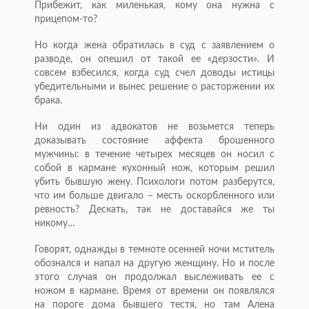
Прибежит, как миленькая, кому она нужна с
прицепом-то?
Но когда жена обратилась в суд с заявлением о
разводе, он опешил от такой ее «дерзости». И
совсем взбесился, когда суд счел доводы истицы
убедительными и вынес решение о расторжении их
брака.
Ни один из адвокатов не возьмется теперь
доказывать состояние аффекта брошенного
мужчины: в течение четырех месяцев он носил с
собой в кармане кухонный нож, которым решил
убить бывшую жену. Психологи потом разберутся,
что им больше двигало – месть оскорбленного или
ревность? Дескать, так не доставайся же ты
никому…
Говорят, однажды в темноте осенней ночи мститель
обознался и напал на другую женщину. Но и после
этого случая он продолжал выслеживать ее с
ножом в кармане. Время от времени он появлялся
на пороге дома бывшего тестя, но там Алена