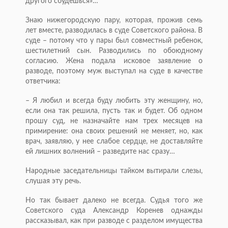
другого сбудешься»…
Знаю нижегородскую пару, которая, прожив семь
лет вместе, разводилась в суде Советского района. В
суде – потому что у пары был совместный ребенок,
шестилетний сын. Разводились по обоюдному
согласию. Жена подала исковое заявление о
разводе, поэтому муж выступал на суде в качестве
ответчика:
– Я любил и всегда буду любить эту женщину, но,
если она так решила, пусть так и будет. Об одном
прошу суд, не назначайте нам трех месяцев на
примирение: она своих решений не меняет, но, как
врач, заявляю, у нее слабое сердце, не доставляйте
ей лишних волнений – разведите нас сразу…
Народные заседательницы тайком вытирали слезы,
слушая эту речь.
Но так бывает далеко не всегда. Судья того же
Советского суда Александр Коренев однажды
рассказывал, как при разводе с разделом имущества