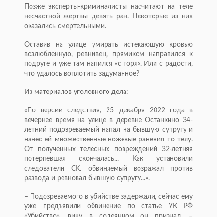
Позже эксперты-криминалисты насчитают на теле
несчастной жертвы девять ран. Некоторые из них
оказались смертельными.
Оставив на улице умирать истекающую кровью
возлюбленную, ревнивец, прямиком направился к
подруге и уже там напился «с горя». Или с радости,
что удалось воплотить задуманное?
Из материалов уголовного дела:
«По версии следствия, 25 декабря 2022 года в
вечернее время на улице в деревне Останкино 34-
летний подозреваемый напал на бывшую супругу и
нанес ей множественные ножевые ранения по телу.
От полученных телесных повреждений 32-летняя
потерпевшая скончалась... Как установили
следователи СК, обвиняемый возражал против
развода и ревновал бывшую супругу...».
– Подозреваемого в убийстве задержали, сейчас ему
уже предъявили обвинение по статье УК РФ
«Убийство», вину в содеянном он признал, –