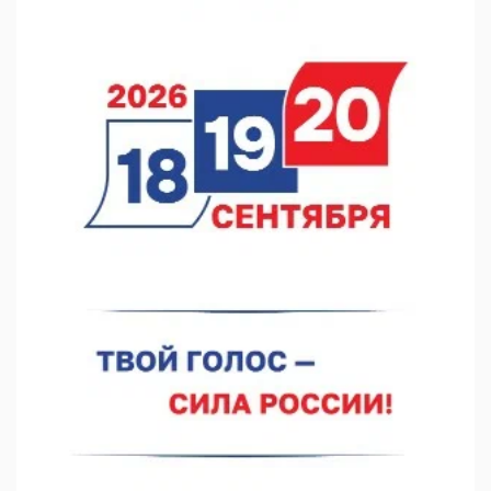
Кратковременные перерывы вещания телерадиопрограмм
ожидаются в Нижнем Новгороде до 16 августа в связи с
покраской телебашни
07.08.2026 11:20
В автобусах Арзамаса устанавливают терминалы оплаты
07.08.2026 11:03