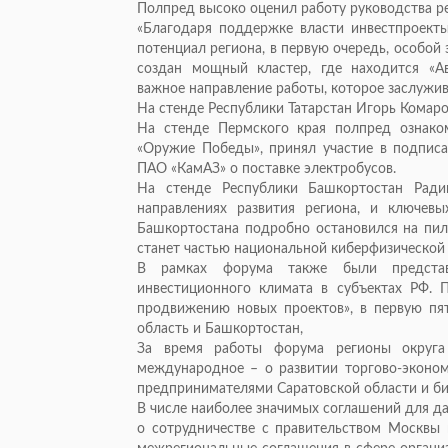
Полпред высоко оценил работу руководства р
«Благодаря поддержке власти инвестпроекты
потенциал региона, в первую очередь, особой
создан мощный кластер, где находится «Ав
важное направление работы, которое заслужива
На стенде Республики Татарстан Игорь Комар
На стенде Пермского края полпред ознако
«Оружие Победы», принял участие в подпис
ПАО «КамАЗ» о поставке электробусов.
На стенде Республики Башкортостан Ради
направлениях развития региона, и ключевы
Башкортостана подробно остановился на пил
станет частью национальной киберфизической
В рамках форума также были представл
инвестиционного климата в субъектах РФ. 
продвижению новых проектов», в первую пя
область и Башкортостан,
За время работы форума регионы округа
международное – о развитии торгово-эконом
предпринимателями Саратовской области и б
В числе наиболее значимых соглашений для д
о сотрудничестве с правительством Москвы 