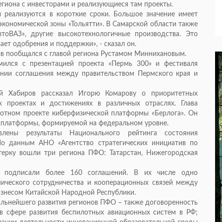
егиона с инвесторами и реализующиеся там проекты.
 реализуются в короткие сроки. Большое значение имеет
 экономической зоны «Тольятти». В Самарской области также
тоВАЗ», другие высокотехнологичные производства. Это
ет одобрения и поддержки», - сказал он.
ов пообщался с главой региона Рустамом Миннихановым.
мился с презентацией проекта «Пермь 300» и фестиваля
ании соглашения между правительством Пермского края и
й Хабиров рассказал Игорю Комарову о приоритетных
х проектах и достижениях в различных отраслях. Глава
отном проекте киберфизической платформы «Берлога». Он
 платформы, формируемой на федеральном уровне.
ены результаты Национального рейтинга состояния
По данным АНО «Агентство стратегических инициатив по
терку вошли три региона ПФО: Татарстан, Нижегородская
 подписали более 160 соглашений. В их числе одно
ического сотрудничества и кооперационных связей между
изнесом Китайской Народной Республики.
альнейшего развития регионов ПФО – также договоренность
в сфере развития беспилотных авиационных систем в РФ;