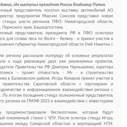
седании, где выступил президент России Владимир Путин.
очный представитель посетил выставку автомобилей АО
директор предприятия Максим Соколов представил новую
л стенды шести регионов ПФО: Нижегородской области,
, Пермского края, Башкортостана.
мочный представитель президента РФ в ПФО осмотрел
ся для сплава леса по Волге – беляну - и принял участие в
аключил губернатор Нижегородской области Глеб Никитин с
ли региона рассказали полпреду об основных результатах
ли о ходе реализации двух уже реализуемых проектов,
едателя Правительства РФ Дмитрия Чернышенко, куратора
мплекса – проект «Новосталь - М» - и строительство
нка в Балаковском районе. Игорь Комаров принял участие в
 правительства Саратовской области с партнерами и
рудничестве и информационном взаимодействии региона с
. По итогам посещения стенда полномочный представитель
ту региона на ПМЭФ-2023 и взаимодействие с инвесторами
 продемонстрировали беспилотники, которые будут
ый плазменный станок с ЧПУ. После осмотра стенда Игорь
лашения между Самарской областью и корпорацией НТИ.