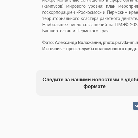
межрегиональные соглашения в сфере органи
(кампусов) мирового уровня; план меропри
госкорпорацией «Роскосмос» и Пермским кра
территориального кластера ракетного двигате
Наибольшее число соглашений на ПМЭФ-2023
Башкортостан и Пермского края.
Фото: Александр Воложанин, photo.pravda-nn.r
Источник – пресс-служба полномочного предс
Следите за нашими новостями в удо
формате