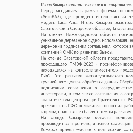
Игорь Комаров принял участие в пленарном за
Перед заседанием в рамках форума полном
«АвтоВАЗ», где президент и генеральный 
модель Lada Aura. Игорь Комаров осмотре
Саратовской и Самарской областей, Татарстана
На стенде Нижегородской области полно
уникальное деревянное судно, использовавшее
церемонии подписания соглашения, которое з
компанией ОМК по развитию Выксы.
На стенде Саратовской области представите
проходящего ПМЭФ-2023 - проинформирова
находящихся на контроле заместителя предс
ПФО. Это развитие металлургического ко
крупнейшего центра обработки данных Сберба
подписании соглашения о сотрудничестве
инвесторами, в том числе соглашения о сот
аналитическим центром при Правительстве РФ
президента в ПФО положительно оценил рабо
в целом, пожелал не сбавлять темпы развития.
На стенде Самарской области полпреду
производиться в регионе, и импортозамещенн
Комаров принял участие в подписании сог