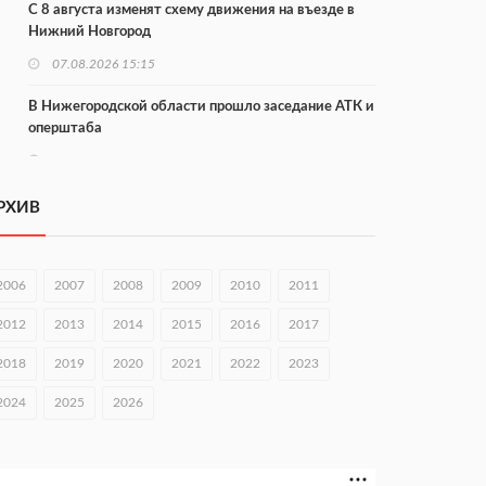
С 8 августа изменят схему движения на въезде в
Нижний Новгород
07.08.2026 15:15
В Нижегородской области прошло заседание АТК и
оперштаба
07.08.2026 14:54
В Чкаловске спустили на воду «Метеор-120Р»
РХИВ
07.08.2026 14:01
В Нижегородской области выбрали лучшего
2006
2007
2008
2009
2010
2011
лесного пожарного
2012
2013
2014
2015
2016
2017
07.08.2026 13:48
2018
2019
2020
2021
2022
2023
В Нижнем Новгороде отметили 70-летие Дня
строителя
2024
2025
2026
07.08.2026 13:15
В Нижегородской области посещаемость