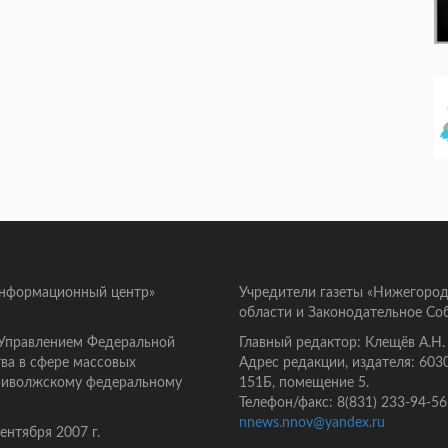
информационный центр»
Учредители газеты «Нижегород
области и Законодательное Со
 Управлением Федеральной
Главный редактор: Клещёв А.Н.
ва в сфере массовых
Адрес редакции, издателя: 603
Приволжскому федеральному
151Б, помещение 5.
Телефон/факс: 8(831) 233-94-56
nnews.nnov@yandex.ru
нтября 2007 г.