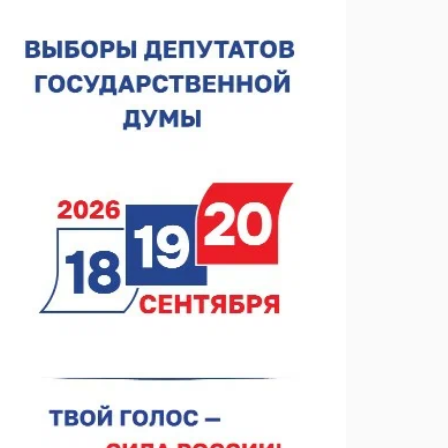
спортобъектов выросла на 28%
07.08.2026 12:15
В Нижнем Новгороде прошло совещание
Росгвардии
07.08.2026 12:04
В Нижегородской области созданы четыре ММЦ
07.08.2026 11:46
Кратковременные перерывы вещания
телерадиопрограмм ожидаются в Нижнем
Новгороде до 16 августа в связи с покраской
07.08.2026 11:20
телебашни
В автобусах Арзамаса устанавливают терминалы
оплаты
07.08.2026 11:03