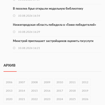
В поселке Арья открыли модельную библиотеку
10.08.2026 16:54
Нижегородская область победила в «Гонке победителей»
10.08.2026 16:29
Минстрой приглашает застройщиков оценить госуслуги
10.08.2026 16:21
Более 160 тыс. нижегородцев участвуют в проекте
Минтруда
АРХИВ
10.08.2026 16:14
Глеб Никитин направил соболезнования в Нижнекамск
2006
2007
2008
2009
2010
2011
2012
10.08.2026 16:01
2013
2014
2015
2016
2017
2018
2019
В Нижегородской области совершено почти 34 тыс. донаций
2020
2021
2022
2023
2024
2025
2026
10.08.2026 15:53