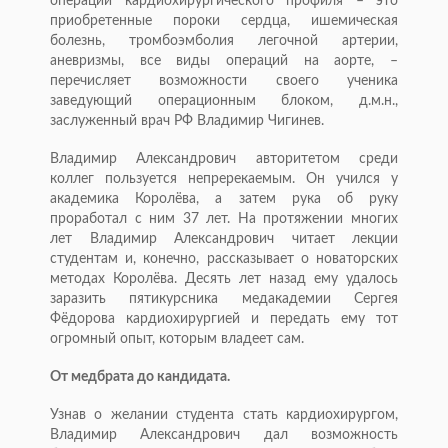
операций кардиохирургического профиля – это
приобретенные пороки сердца, ишемическая
болезнь, тромбоэмболия легочной артерии,
аневризмы, все виды операций на аорте, –
перечисляет возможности своего ученика
заведующий операционным блоком, д.м.н.,
заслуженный врач РФ Владимир Чигинев.
Владимир Александрович авторитетом среди
коллег пользуется непререкаемым. Он учился у
академика Королёва, а затем рука об руку
проработал с ним 37 лет. На протяжении многих
лет Владимир Александрович читает лекции
студентам и, конечно, рассказывает о новаторских
методах Королёва. Десять лет назад ему удалось
заразить пятикурсника медакадемии Сергея
Фёдорова кардиохирургией и передать ему тот
огромный опыт, которым владеет сам.
От медбрата до кандидата.
Узнав о желании студента стать кардиохирургом,
Владимир Александрович дал возможность