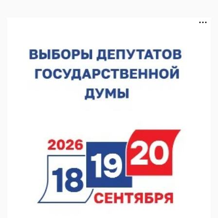
Около 120 человек прошли медосмотры на фестивале
10.08.2026 14:04
В Нижнем Новгороде пройдет форум «Завтра зависит от
нас»
10.08.2026 13:53
В Нижнем Новгороде сформировали группу добровольцев
БПЛА
10.08.2026 12:23
«Заповедные кварталы» отметят День города в Нижнем
10.08.2026 11:53