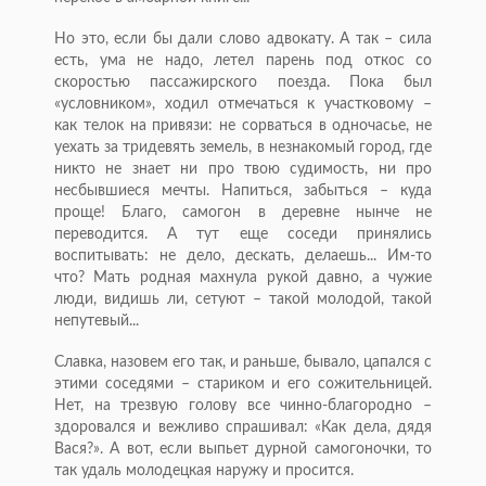
Но это, если бы дали слово адвокату. А так – сила
есть, ума не надо, летел парень под откос со
скоростью пассажирского поезда. Пока был
«условником», ходил отмечаться к участковому –
как телок на привязи: не сорваться в одночасье, не
уехать за тридевять земель, в незнакомый город, где
никто не знает ни про твою судимость, ни про
несбывшиеся мечты. Напиться, забыться – куда
проще! Благо, самогон в деревне нынче не
переводится. А тут еще соседи принялись
воспитывать: не дело, дескать, делаешь... Им-то
что? Мать родная махнула рукой давно, а чужие
люди, видишь ли, сетуют – такой молодой, такой
непутевый...
Славка, назовем его так, и раньше, бывало, цапался с
этими соседями – стариком и его сожительницей.
Нет, на трезвую голову все чинно-благородно –
здоровался и вежливо спрашивал: «Как дела, дядя
Вася?». А вот, если выпьет дурной самогоночки, то
так удаль молодецкая наружу и просится.