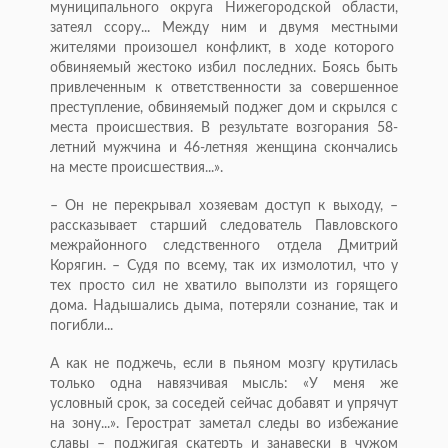
муниципального округа Нижегородской области,
затеял ссору... Между ним и двумя местными
жителями произошел конфликт, в ходе которого
обвиняемый жестоко избил последних. Боясь быть
привлеченным к ответственности за совершенное
преступление, обвиняемый поджег дом и скрылся с
места происшествия. В результате возгорания 58-
летний мужчина и 46-летняя женщина скончались
на месте происшествия...».
– Он не перекрывал хозяевам доступ к выходу, –
рассказывает старший следователь Павловского
межрайонного следственного отдела Дмитрий
Корягин. – Судя по всему, так их измолотил, что у
тех просто сил не хватило выползти из горящего
дома. Надышались дыма, потеряли сознание, так и
погибли...
А как не поджечь, если в пьяном мозгу крутилась
только одна навязчивая мысль: «У меня же
условный срок, за соседей сейчас добавят и упрячут
на зону...». Герострат заметал следы во избежание
славы – поджигая скатерть и занавески в чужом