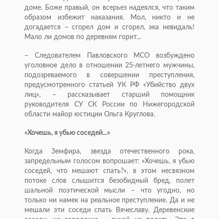
доме. Боже правый, он всерьез надеялся, что таким
образом избежит наказания. Мол, никто и не
догадается – сгорел дом и сгорел, эка невидаль!
Мало ли домов по деревням горит...
– Следователем Павловского МСО возбуждено
уголовное дело в отношении 25-летнего мужчины,
подозреваемого в совершении преступления,
предусмотренного статьей УК РФ «Убийство двух
лиц», – рассказывает старший помощник
руководителя СУ СК России по Нижегородской
области майор юстиции Ольга Круглова.
«Хочешь, я убью соседей...»
Когда Земфира, звезда отечественного рока,
запредельным голосом вопрошает: «Хочешь, я убью
соседей, что мешают спать?», в этом несвязном
потоке слов слышится безобидный бред, полет
шальной поэтической мысли – что угодно, но
только ни намек на реальное преступление. Да и не
мешали эти соседи спать Вячеславу. Деревенские