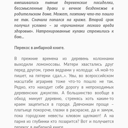
вмешивались пьяные деревенские посиделки,
бессмысленные драки и вечное безденежье в
родительском доме. Может, поэтому что-то пошло
не так. Сначала попался на краже. Второй срок
получил условно – за «причинение легкого вреда
здоровью». Натренированные кулаки стремились к
бою...
Перекос в амбарной книге.
В прежние времена из деревень колоннами
выходили ломоносовы. Матери хвастались друг
перед другом, гремя ведрами у колодца: «А мой-то
пишет, на пятерки сдал...». Увы, во всероссийском
масштабе аграриев тоже что-то пошло не так.
Редко, кто находит себе дорогу в непроходимых
деревенских джунглях. А большинство вообще в
обход минует деревню, стремясь хоть каким-то
краем зацепиться в городе. Девчонкам проще –
платьице покороче, глазки в раскраске, да и замуж,
пока городские невесты клювом щелкают! А на
парня из глубинки кто позарится? Вот и получается
перекос в амбарной книге...