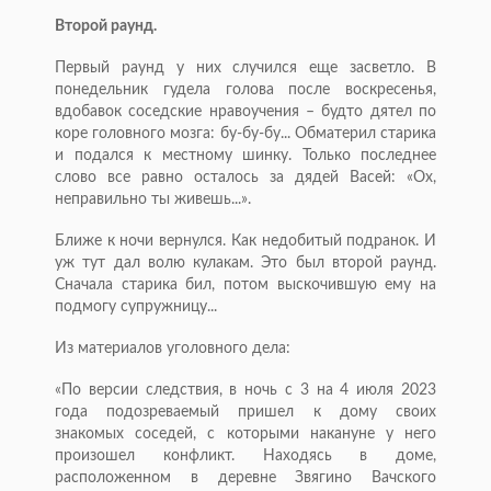
Второй раунд.
Первый раунд у них случился еще засветло. В
понедельник гудела голова после воскресенья,
вдобавок соседские нравоучения – будто дятел по
коре головного мозга: бу-бу-бу... Обматерил старика
и подался к местному шинку. Только последнее
слово все равно осталось за дядей Васей: «Ох,
неправильно ты живешь...».
Ближе к ночи вернулся. Как недобитый подранок. И
уж тут дал волю кулакам. Это был второй раунд.
Сначала старика бил, потом выскочившую ему на
подмогу супружницу...
Из материалов уголовного дела:
«По версии следствия, в ночь с 3 на 4 июля 2023
года подозреваемый пришел к дому своих
знакомых соседей, с которыми накануне у него
произошел конфликт. Находясь в доме,
расположенном в деревне Звягино Вачского