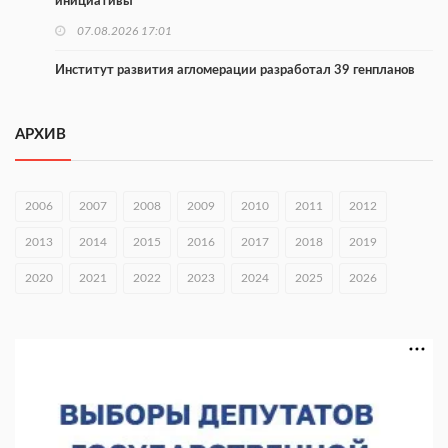
инициативы
07.08.2026 17:01
Институт развития агломерации разработал 39 генпланов
07.08.2026 16:57
АРХИВ
С 8 августа изменят схему движения на въезде в Нижний
Новгород
07.08.2026 15:15
2006
2007
2008
2009
2010
2011
2012
В Нижегородской области прошло заседание АТК и
2013
2014
2015
2016
2017
2018
2019
оперштаба
2020
07.08.2026 14:54
2021
2022
2023
2024
2025
2026
В Чкаловске спустили на воду «Метеор-120Р»
07.08.2026 14:01
В Нижегородской области выбрали лучшего лесного
пожарного
07.08.2026 13:48