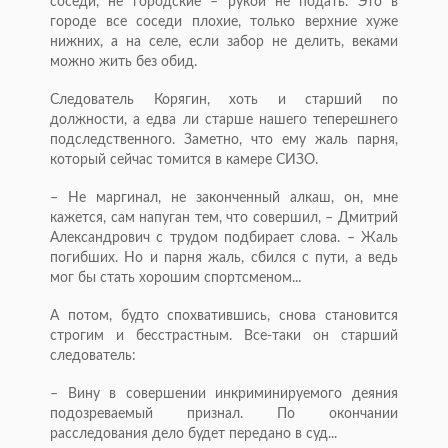
соседи, не городские – рукой не подать. Это в
городе все соседи плохие, только верхние хуже
нижних, а на селе, если забор не делить, веками
можно жить без обид.
Следователь Корягин, хоть и старший по
должности, а едва ли старше нашего теперешнего
подследственного. Заметно, что ему жаль парня,
который сейчас томится в камере СИЗО.
– Не маргинал, не законченный алкаш, он, мне
кажется, сам напуган тем, что совершил, – Дмитрий
Александрович с трудом подбирает слова. – Жаль
погибших. Но и парня жаль, сбился с пути, а ведь
мог бы стать хорошим спортсменом...
А потом, будто спохватившись, снова становится
строгим и бесстрастным. Все-таки он старший
следователь:
– Вину в совершении инкриминируемого деяния
подозреваемый признал. По окончании
расследования дело будет передано в суд...