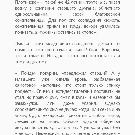
Плотинском – такой же 42-летний трутень выпивал
водку в компании старшего другана, 60-летнего
односельчанина, и своей благоверной
сожительницы. Для полного совпадения сюжета,
сожительница, приняв на грудь, вскоре удалилась
почивать, а мужчины остались за столом.
Лукавит нынче младший из этих двоих – дескать, не
помню, с чего спор начался, пьяный был… Впрочем,
это и неважно. Но удалью хотелось похвастаться и
тому, и другому.
– Пойдем покурим, –предложил старший. А у
младшего уже кипела кровь, разбавленная
самогоном настолько, что стоит только спичку
поднести. Спичку шестидесятилетний доставать не
стал, но правую руку сжал в кулак и наверняка бы
замахнулся. Или даже ударил. Однако
сорокалетний-то был не дурак: когда шли сенями на
улицу, будто ненароком прихватил с собой топор,
лежавший на полу. Обухом ударил обидчика
аккурат по затылку, тот и упал. А уж коли упал, бей
– не хочу! Перевернул топор и теперь уже лезвием –