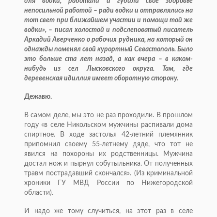
для водки, работали и губили свое здоровье
непосильной работой – ради водки и отправлялись на
тот свет при ближайшем участии и помощи той же
водки», – писал холостой и подслеповатый писатель
Аркадий Аверченко о рабочих рудника, на который он
однажды поменял свой курортный Севастополь. Было
это больше ста лет назад, а как вчера – в каком-
нибудь из сел Лысковского округа. Там, где
деревенская идиллия имеет оборотную сторону.
Дежавю.
В самом деле, мы это не раз проходили. В прошлом
году «в селе Никольском мужчины распивали дома
спиртное. В ходе застолья 42-летний племянник
припомнил своему 55-летнему дяде, что тот не
явился на похороны их родственницы. Мужчина
достал нож и пырнул собутыльника. От полученных
травм пострадавший скончался». (Из криминальной
хроники ГУ МВД России по Нижегородской
области).
И надо же тому случиться, на этот раз в селе