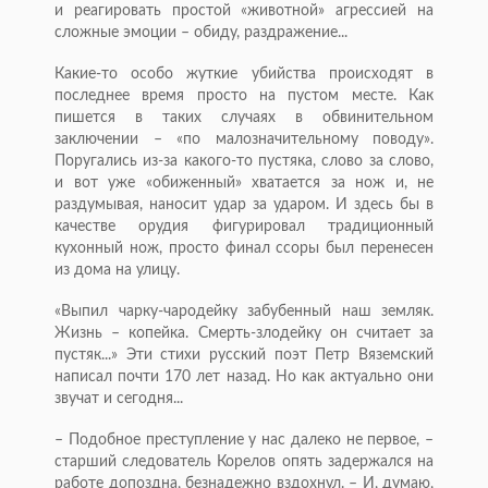
и реагировать простой «животной» агрессией на
сложные эмоции – обиду, раздражение...
Какие-то особо жуткие убийства происходят в
последнее время просто на пустом месте. Как
пишется в таких случаях в обвинительном
заключении – «по малозначительному поводу».
Поругались из-за какого-то пустяка, слово за слово,
и вот уже «обиженный» хватается за нож и, не
раздумывая, наносит удар за ударом. И здесь бы в
качестве орудия фигурировал традиционный
кухонный нож, просто финал ссоры был перенесен
из дома на улицу.
«Выпил чарку-чародейку забубенный наш земляк.
Жизнь – копейка. Смерть-злодейку он считает за
пустяк...» Эти стихи русский поэт Петр Вяземский
написал почти 170 лет назад. Но как актуально они
звучат и сегодня...
– Подобное преступление у нас далеко не первое, –
старший следователь Корелов опять задержался на
работе допоздна, безнадежно вздохнул. – И, думаю,