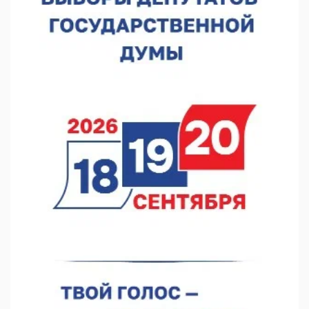
07.08.2026 12:04
В Нижегородской области созданы четыре ММЦ
07.08.2026 11:46
Кратковременные перерывы вещания телерадиопрограмм
ожидаются в Нижнем Новгороде до 16 августа в связи с
покраской телебашни
07.08.2026 11:20
В автобусах Арзамаса устанавливают терминалы оплаты
07.08.2026 11:03