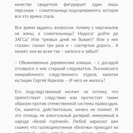
качестве свидетеля фигурирует один лишь
персонаж – сожительница подозреваемого, которая
все это время спала.
Все время задаюсь вопросом, почему у маргиналов
не жены, а сожительницы? Недосуг дойти до
ЗАГСа? Или трезвых дней не бывает? Или у них
«талак»: сказал три раза и – скатертью дорога… А
может, они во всем так – напился и забыл?
– Обыкновенные деревенские алкаши, – с досадой
отозвался о них старший следователь Лысковского
межрайонного следственного отдела, капитан
юстиции Сергей Корелов. – И чего не жилось?
Его подследственный молчит не потому, что
препятствует следствию или протестует таким
образом против отечественной системы правосудия.
Он, кажется, действительно, ничего не помнит. И
это отнюдь не алкогольный делирий, именуемый в
народе «белой горячкой». Любой нарколог вам
скажет, что галлюциногенная «белочка» приходит на