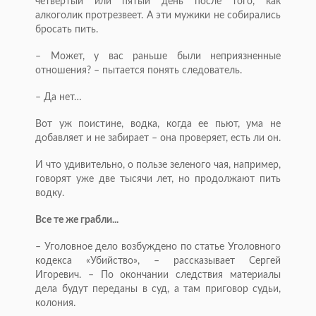
четвертый или пятый день после того, как
алкоголик протрезвеет. А эти мужики не собирались
бросать пить.
– Может, у вас раньше были неприязненные
отношения? – пытается понять следователь.
– Да нет…
Вот уж поистине, водка, когда ее пьют, ума не
добавляет и не забирает – она проверяет, есть ли он.
И что удивительно, о пользе зеленого чая, например,
говорят уже две тысячи лет, но продолжают пить
водку.
Все те же грабли...
– Уголовное дело возбуждено по статье Уголовного
кодекса «Убийство», – рассказывает Сергей
Игоревич. – По окончании следствия материалы
дела будут переданы в суд, а там приговор судьи,
колония.