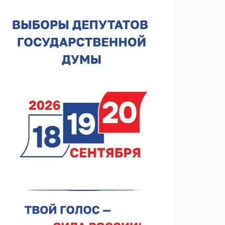
соцконтракта
06.08.2026 14:46
На повороте на Богородск ограничили скорость до
50 км/ч
06.08.2026 14:41
КХЛ + МХЛ. Острая конкуренция в нижегородском
«Торпедо»
06.08.2026 14:35
ФК «Нижний Новгород». Шильников и «Шинник»
06.08.2026 14:25
Участник СВО прибыл в Нижний Новгород за
гумпомощью
06.08.2026 13:53