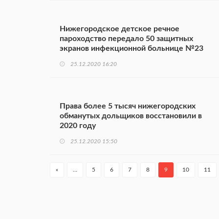
Нижегородское детское речное
пароходство передало 50 защитных
экранов инфекционной больнице №23
25.12.2020 16:20
Права более 5 тысяч нижегородских
обманутых дольщиков восстановили в
2020 году
25.12.2020 15:50
«
…
5
6
7
8
9
10
11