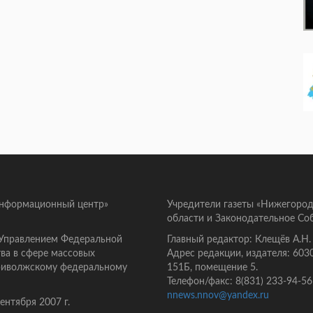
информационный центр»
Учредители газеты «Нижегород
области и Законодательное Со
 Управлением Федеральной
Главный редактор: Клещёв А.Н.
ва в сфере массовых
Адрес редакции, издателя: 603
Приволжскому федеральному
151Б, помещение 5.
Телефон/факс: 8(831) 233-94-56
nnews.nnov@yandex.ru
нтября 2007 г.