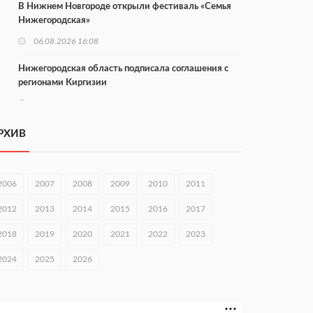
В Нижнем Новгороде открыли фестиваль «Семья
Нижегородская»
06.08.2026 16:08
Нижегородская область подписала соглашения с
регионами Киргизии
06.08.2026 15:26
Видели ночь, бежали всю ночь... На
РХИВ
Нижневолжской набережной прошел необычный
забег
06.08.2026 15:25
2006
2007
2008
2009
2010
2011
Они закрыли наш гештальт
2012
2013
2014
2015
2016
2017
06.08.2026 15:05
2018
2019
2020
2021
2022
2023
Нижегородские хирурги выполнили трансоральную
операцию на щитовидной железе
2024
2025
2026
06.08.2026 15:03
Более 30 нижегородцев прошли обучение для