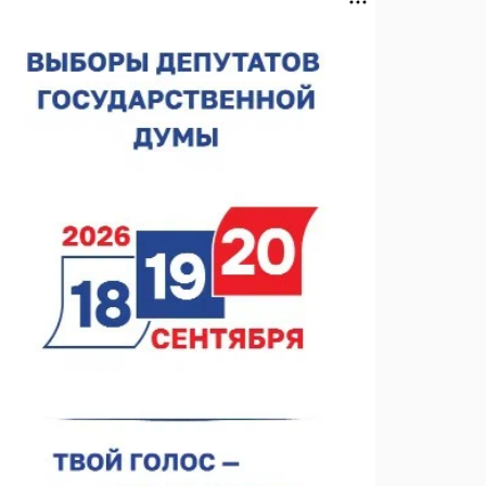
Нижегородская область подписала соглашения с
регионами Киргизии
06.08.2026 15:26
Видели ночь, бежали всю ночь... На
Нижневолжской набережной прошел необычный
забег
06.08.2026 15:25
Они закрыли наш гештальт
06.08.2026 15:05
Нижегородские хирурги выполнили трансоральную
операцию на щитовидной железе
06.08.2026 15:03
Более 30 нижегородцев прошли обучение для
соцконтракта
06.08.2026 14:46