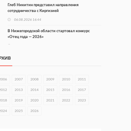
Глеб Никитин представил направления
сотрудничества с Киргизией
06.08.2026 16:44
В Нижегородской области стартовал конкурс
«Отец года — 2026»
06.08.2026 16:37
Городец подписал соглашения с Кара-Кулем и
РХИВ
Токмоком
06.08.2026 16:26
2006
2007
2008
2009
2010
2011
Экспорт продукции АПК Нижегородской области
вырос в 1,9 раза
2012
2013
2014
2015
2016
2017
06.08.2026 16:18
2018
2019
2020
2021
2022
2023
В Нижнем Новгороде открыли фестиваль «Семья
2024
2025
2026
Нижегородская»
06.08.2026 16:08