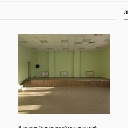
Л
В здании Тоншаевской музыкальной