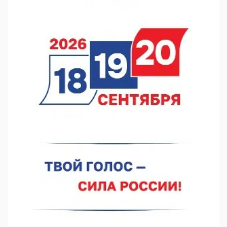
Видели ночь, бежали всю ночь... На Нижневолжской
набережной прошел необычный забег
06.08.2026 15:25
Они закрыли наш гештальт
06.08.2026 15:05
Нижегородские хирурги выполнили трансоральную
операцию на щитовидной железе
06.08.2026 15:03