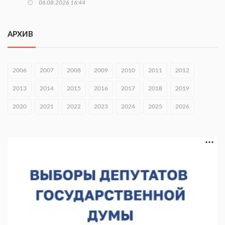
06.08.2026 16:44
В Нижегородской области стартовал конкурс «Отец года —
2026»
АРХИВ
06.08.2026 16:37
Городец подписал соглашения с Кара-Кулем и Токмоком
2006
2007
2008
2009
2010
2011
2012
06.08.2026 16:26
2013
2014
2015
2016
2017
2018
2019
Экспорт продукции АПК Нижегородской области вырос в 1,9
2020
2021
2022
2023
2024
2025
2026
раза
06.08.2026 16:18
В Нижнем Новгороде открыли фестиваль «Семья
Нижегородская»
06.08.2026 16:08
Нижегородская область подписала соглашения с регионами
Киргизии
06.08.2026 15:26