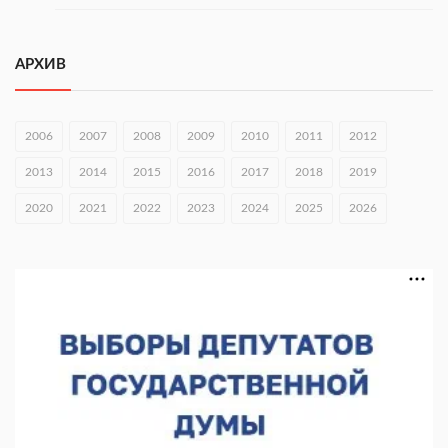
Более 160 тыс. нижегородцев участвуют в проекте
Минтруда
АРХИВ
10.08.2026 16:14
Глеб Никитин направил соболезнования в Нижнекамск
2006
2007
2008
2009
2010
2011
2012
10.08.2026 16:01
2013
2014
2015
2016
2017
2018
2019
В Нижегородской области совершено почти 34 тыс. донаций
2020
2021
2022
2023
2024
2025
2026
10.08.2026 15:53
Около 120 человек прошли медосмотры на фестивале
10.08.2026 14:04
В Нижнем Новгороде пройдет форум «Завтра зависит от
нас»
10.08.2026 13:53
В Нижнем Новгороде сформировали группу добровольцев
БПЛА