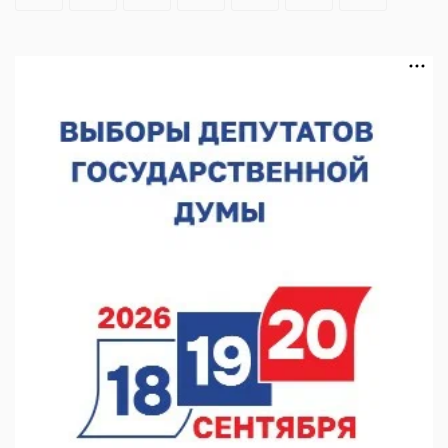
Нижегородская»
06.08.2026 16:08
Нижегородская область подписала соглашения с регионами
Киргизии
06.08.2026 15:26
Видели ночь, бежали всю ночь... На Нижневолжской
набережной прошел необычный забег
06.08.2026 15:25
Они закрыли наш гештальт
06.08.2026 15:05
Нижегородские хирурги выполнили трансоральную
операцию на щитовидной железе
06.08.2026 15:03
Более 30 нижегородцев прошли обучение для соцконтракта
06.08.2026 14:46