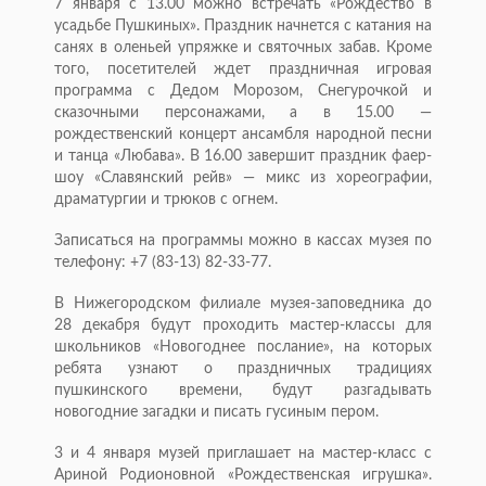
7 января с 13.00 можно встречать «Рождество в
усадьбе Пушкиных». Праздник начнется с катания на
санях в оленьей упряжке и святочных забав. Кроме
того, посетителей ждет праздничная игровая
программа с Дедом Морозом, Снегурочкой и
сказочными персонажами, а в 15.00 —
рождественский концерт ансамбля народной песни
и танца «Любава». В 16.00 завершит праздник фаер-
шоу «Славянский рейв» — микс из хореографии,
драматургии и трюков с огнем.
Записаться на программы можно в кассах музея по
телефону: +7 (83-13) 82-33-77.
В Нижегородском филиале музея-заповедника до
28 декабря будут проходить мастер-классы для
школьников «Новогоднее послание», на которых
ребята узнают о праздничных традициях
пушкинского времени, будут разгадывать
новогодние загадки и писать гусиным пером.
3 и 4 января музей приглашает на мастер-класс с
Ариной Родионовной «Рождественская игрушка».