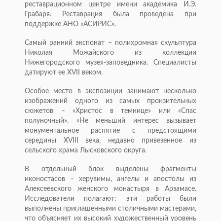
реставрационном центре имени академика И.Э.
Грабаря. Реставрация была проведена при
поддержке АНО «АСИРИС».
Самый ранний экспонат – полихромная скульптура
Николая Можайского из коллекции
Нижегородского музея-заповедника. Специалисты
датируют ее XVII веком.
Особое место в экспозиции занимают несколько
изображений одного из самых пронзительных
сюжетов – «Христос в темнице» или «Спас
полуночный». «Не меньший интерес вызывает
монументальное распятие с предстоящими
середины XVIII века, недавно привезенное из
сельского храма Лысковского округа.
В отдельный блок выделены фрагменты
иконостасов – херувимы, ангелы и апостолы из
Алексеевского женского монастыря в Арзамасе.
Исследователи полагают: эти работы были
выполнены приглашенными столичными мастерами,
что объясняет их высокий художественный уровень