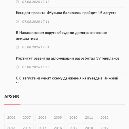
07.08.2026 17:15
Концерт проекта «Музыка балконов» пройдет 15 августа
07.08.2026 17:11
В Навашинском округе обсудили демографические
инициативы
07.08.2026 17:01
Институт развития агломерации разработал 39 генпланов
07.08.2026 16:57
С 8 августа изменят схему движения на въезде в Нижний
Новгород
07.08.2026 15:15
АРХИВ
В Нижегородской области прошло заседание АТК и
оперштаба
2006
2007
2008
2009
2010
2011
2012
07.08.2026 14:54
2013
2014
2015
2016
2017
2018
2019