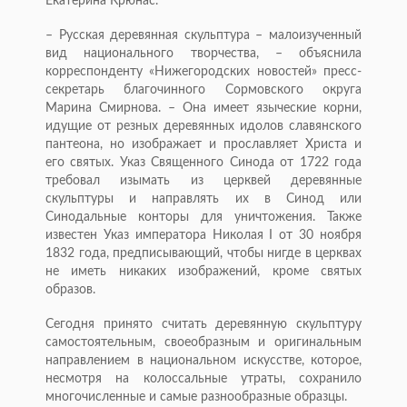
Екатерина Крюнас.
– Русская деревянная скульптура – малоизученный
вид национального творчества, – объяснила
корреспонденту «Нижегородских новостей» пресс-
секретарь благочинного Сормовского округа
Марина Смирнова. – Она имеет языческие корни,
идущие от резных деревянных идолов славянского
пантеона, но изображает и прославляет Христа и
его святых. Указ Священного Синода от 1722 года
требовал изымать из церквей деревянные
скульптуры и направлять их в Синод или
Синодальные конторы для уничтожения. Также
известен Указ императора Николая I от 30 ноября
1832 года, предписывающий, чтобы нигде в церквах
не иметь никаких изображений, кроме святых
образов.
Сегодня принято считать деревянную скульптуру
самостоятельным, своеобразным и оригинальным
направлением в национальном искусстве, которое,
несмотря на колоссальные утраты, сохранило
многочисленные и самые разнообразные образцы.