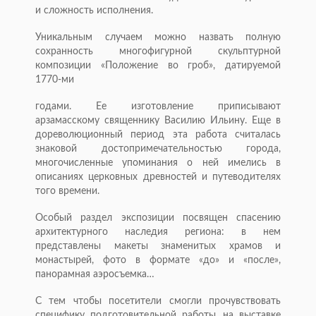
и сложность исполнения.
Уникальным случаем можно назвать полную
сохранность многофигурной скульптурной
композиции «Положение во гроб», датируемой
1770-ми
годами. Ее изготовление приписывают
арзамасскому священнику Василию Ильину. Еще в
дореволюционный период эта работа считалась
знаковой достопримечательностью города,
многочисленные упоминания о ней имелись в
описаниях церковных древностей и путеводителях
того времени.
Особый раздел экспозиции посвящен спасению
архитектурного наследия региона: в нем
представлены макеты знаменитых храмов и
монастырей, фото в формате «до» и «после»,
панорамная аэросъемка…
С тем чтобы посетители смогли прочувствовать
специфику подготовительной работы, на выставке