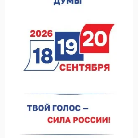
Городец подписал соглашения с Кара-Кулем и Токмоком
06.08.2026 16:26
Экспорт продукции АПК Нижегородской области вырос в 1,9
раза
06.08.2026 16:18
В Нижнем Новгороде открыли фестиваль «Семья
Нижегородская»
06.08.2026 16:08