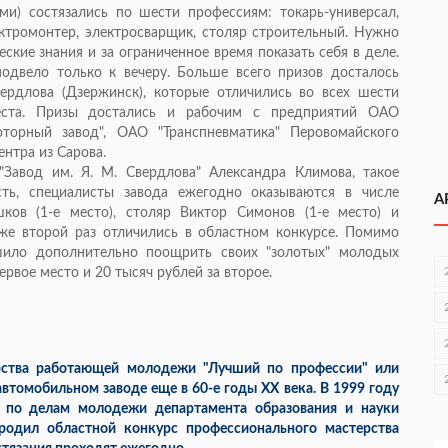
ми) состязались по шести профессиям: токарь-универсал,
ктромонтер, электросварщик, столяр строительный. Нужно
кие знания и за ограниченное время показать себя в деле.
одвело только к вечеру. Больше всего призов досталось
ердлова (Дзержинск), которые отличились во всех шести
еста. Призы достались и рабочим с предприятий ОАО
оторный завод", ОАО "Транспневматика" Перовомайского
нтра из Сарова.
Завод им. Я. М. Свердлова" Александра Климова, такое
ть, специалисты завода ежегодно оказываются в числе
А
ков (1-е место), столяр Виктор Симонов (1-е место) и
же второй раз отличились в областном конкурсе. Помимо
шило дополнительно поощрить своих "золотых" молодых
ервое место и 20 тысяч рублей за второе.
рства работающей молодежи "Лучший по профессии" или
втомобильном заводе еще в 60-е годы XX века. В 1999 году
т по делам молодежи департамента образования и науки
родил областной конкурс профессионального мастерства