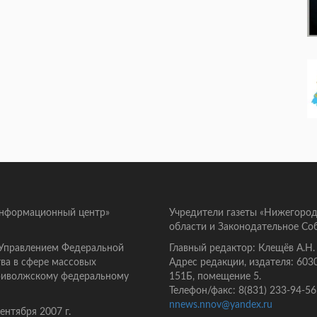
информационный центр»
Учредители газеты «Нижегород
области и Законодательное Со
 Управлением Федеральной
Главный редактор: Клещёв А.Н.
ва в сфере массовых
Адрес редакции, издателя: 603
Приволжскому федеральному
151Б, помещение 5.
Телефон/факс: 8(831) 233-94-56
nnews.nnov@yandex.ru
нтября 2007 г.