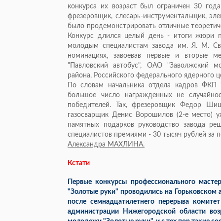
конкурса их возраст был ограничен 30 года
фрезеровщик, слесарь-инструментальщик, эле
было продемонстрировать отличные теоретичес
Конкурс длился целый день - итоги жюри п
молодым специалистам завода им. Я. М. Св
номинациях, завоевав первые и вторые м
"Павловский автобус", ОАО "Заволжский м
района, Российского федерального ядерного це
По словам начальника отдела кадров ФКП "
большое число награжденных не случайнос
победителей. Так, фрезеровщик Федор Шиш
газосварщик Денис Ворошилов (2-е место) у
памятных подарков руководство завода ре
специалистов премиями - 30 тысяч рублей за п
Александра МАХЛИНА.
Кстати
Первые конкурсы профессионального масте
"Золотые руки" проводились на Горьковском а
после семнадцатилетнего перерыва комите
администрации Нижегородской области воз