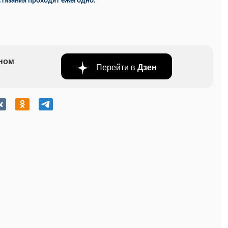
остязания проходят ежегодно.
бном
Перейти в
Дзен