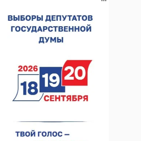
06.08.2026 18:42
В Нижегородской области наградили лидеров
строительства
06.08.2026 18:02
Садыр Жапаров и Глеб Никитин провели встречу в
Киргизии
06.08.2026 17:43
Проект ФОК на Родионова отмечен на конкурсе
«ТИМ-ЛИДЕРЫ 2025/26»
06.08.2026 17:24
Глеб Никитин представил направления
сотрудничества с Киргизией
06.08.2026 16:44