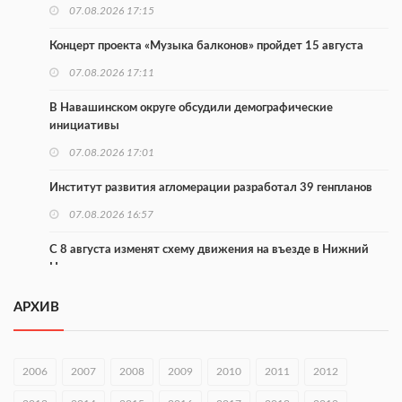
07.08.2026 17:15
Концерт проекта «Музыка балконов» пройдет 15 августа
07.08.2026 17:11
В Навашинском округе обсудили демографические
инициативы
07.08.2026 17:01
Институт развития агломерации разработал 39 генпланов
07.08.2026 16:57
С 8 августа изменят схему движения на въезде в Нижний
Новгород
07.08.2026 15:15
АРХИВ
В Нижегородской области прошло заседание АТК и
оперштаба
2006
2007
2008
2009
2010
2011
2012
07.08.2026 14:54