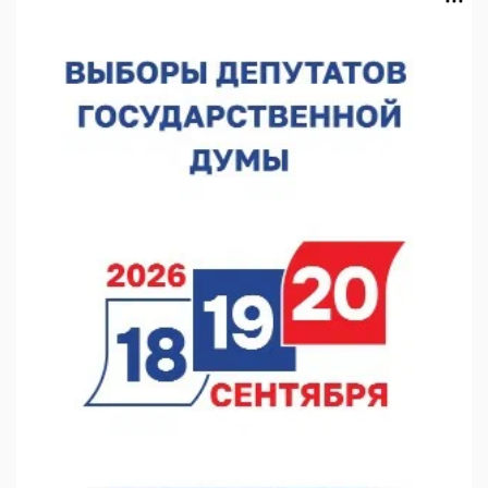
07.08.2026 12:15
В Нижнем Новгороде прошло совещание Росгвардии
07.08.2026 12:04
В Нижегородской области созданы четыре ММЦ
07.08.2026 11:46
Кратковременные перерывы вещания телерадиопрограмм
ожидаются в Нижнем Новгороде до 16 августа в связи с
покраской телебашни
07.08.2026 11:20
В автобусах Арзамаса устанавливают терминалы оплаты
07.08.2026 11:03