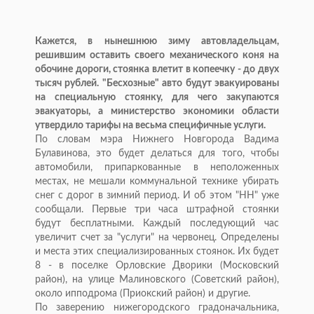
Кажется, в нынешнюю зиму автовладельцам,
решившим оставить своего механического коня на
обочине дороги, стоянка влетит в копеечку - до двух
тысяч рублей. "Бесхозные" авто будут эвакуированы
на специальную стоянку, для чего закупаются
эвакуаторы, а министерство экономики области
утвердило тарифы на весьма специфичные услуги.
По словам мэра Нижнего Новгорода Вадима
Булавинова, это будет делаться для того, чтобы
автомобили, припаркованные в неположенных
местах, не мешали коммунальной технике убирать
снег с дорог в зимний период. И об этом "НН" уже
сообщали. Первые три часа штрафной стоянки
будут бесплатными. Каждый последующий час
увеличит счет за "услуги" на червонец. Определены
и места этих специализированных стоянок. Их будет
8 - в поселке Орловские Дворики (Московский
район), на улице Малиновского (Советский район),
около ипподрома (Приокский район) и другие.
По заверению нижегородского градоначальника,