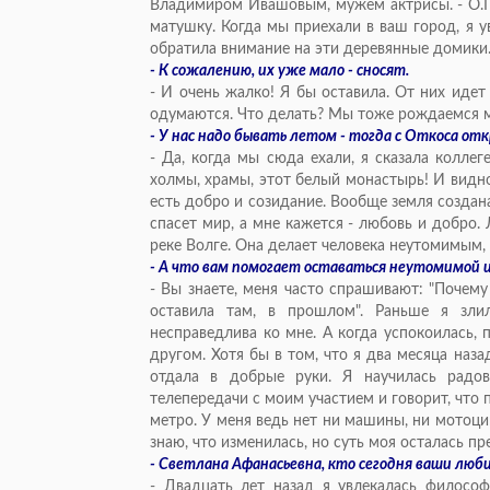
Владимиром Ивашовым, мужем актрисы. - О.Г.
матушку. Когда мы приехали в ваш город, я 
обратила внимание на эти деревянные домик
- К сожалению, их уже мало - сносят.
- И очень жалко! Я бы оставила. От них идет 
одумаются. Что делать? Мы тоже рождаемся 
- У нас надо бывать летом - тогда с Откоса от
- Да, когда мы сюда ехали, я сказала коллег
холмы, храмы, этот белый монастырь! И видно,
есть добро и созидание. Вообще земля создана
спасет мир, а мне кажется - любовь и добро. 
реке Волге. Она делает человека неутомимым,
- А что вам помогает оставаться неутомимой и
- Вы знаете, меня часто спрашивают: "Почему
оставила там, в прошлом". Раньше я зли
несправедлива ко мне. А когда успокоилась, п
другом. Хотя бы в том, что я два месяца наза
отдала в добрые руки. Я научилась радов
телепередачи с моим участием и говорит, что
метро. У меня ведь нет ни машины, ни мотоцик
знаю, что изменилась, но суть моя осталась пр
- Светлана Афанасьевна, кто сегодня ваши люби
- Двадцать лет назад я увлекалась философ