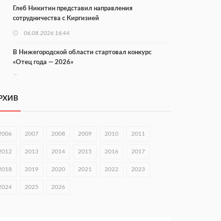
Глеб Никитин представил направления
сотрудничества с Киргизией
06.08.2026 16:44
В Нижегородской области стартовал конкурс
«Отец года — 2026»
06.08.2026 16:37
Городец подписал соглашения с Кара-Кулем и
РХИВ
Токмоком
06.08.2026 16:26
2006
2007
2008
2009
2010
2011
Экспорт продукции АПК Нижегородской области
вырос в 1,9 раза
2012
2013
2014
2015
2016
2017
06.08.2026 16:18
2018
2019
2020
2021
2022
2023
В Нижнем Новгороде открыли фестиваль «Семья
2024
2025
2026
Нижегородская»
06.08.2026 16:08