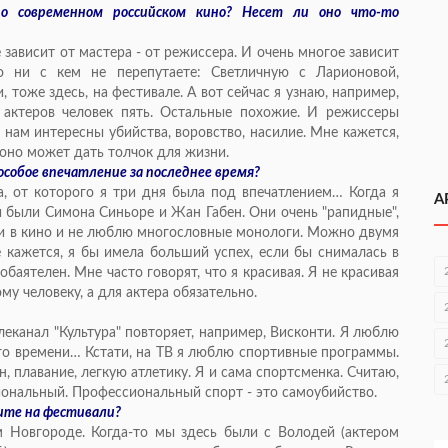
 о современном российском кино? Несет ли оно что-то
 зависит от мастера - от режиссера. И очень многое зависит
о ни с кем не перепутаете: Светличную с Ларионовой,
 тоже здесь, на фестивале. А вот сейчас я узнаю, например,
 актеров человек пять. Остальные похожие. И режиссеры
 нам интересны убийства, воровство, насилие. Мне кажется,
оно может дать толчок для жизни.
собое впечатление за последнее время?
ва, от которого я три дня была под впечатлением… Когда я
А
были Симона Синьоре и Жан Габен. Они очень "рапидные",
ли в кино и не люблю многословные монологи. Можно двумя
 кажется, я бы имела больший успех, если бы снималась в
баятелен. Мне часто говорят, что я красивая. Я не красивая
му человеку, а для актера обязательно.
елеканал "Культура" повторяет, например, Висконти. Я люблю
ого времени… Кстати, на ТВ я люблю спортивные программы.
 плавание, легкую атлетику. Я и сама спортсменка. Считаю,
иональный. Профессиональный спорт - это самоубийство.
дите на фестивали?
м Новгороде. Когда-то мы здесь были с Володей (актером