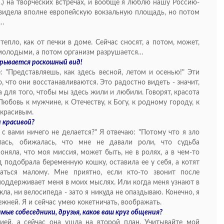
) на творческих встречах, и вообще я люблю нашу Россию-
увидела вполне европейскую вокзальную площадь, но потом
и…
тепло, как от печки в доме. Сейчас сносят, а потом, может,
молодыми, а потом организм разрушается…
крывается роскошный вид!
е: "Представляешь, как здесь весной, летом и осенью!" Эти
 что они восстанавливаются. Это радостно видеть - значит,
 для того, чтобы мы здесь жили и любили. Говорят, красота
Любовь к мужчине, к Отечеству, к Богу, к родному городу, к
 красивым.
 красивой?
 с вами ничего не делается?" Я отвечаю: "Потому что я зло
лась, обижалась, что мне не давали роли, что судьба
оняла, что моя миссия, может быть, не в ролях, а в чем-то
д подобрала беременную кошку, оставила ее у себя, а котят
аться малому. Мне приятно, если кто-то звонит после
 поддерживает меня в моих мыслях. Или когда меня узнают в
ла, ни велосипеда - зато я никуда не опаздываю. Конечно, я
ежней. Я и сейчас умею кокетничать, воображать.
мые собеседники, друзья, каков ваш круг общения?
ией, а сейчас она ушла на второй план. Учитывайте мой