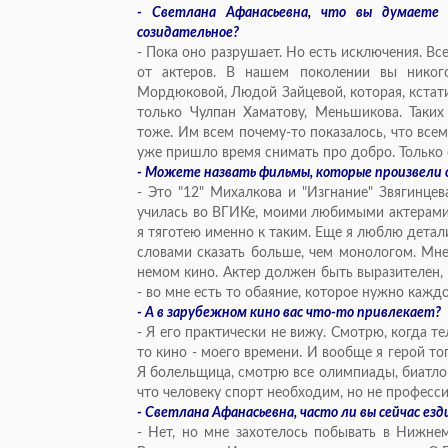
- Светлана Афанасьевна, что вы думаете
созидательное?
- Пока оно разрушает. Но есть исключения. Все
от актеров. В нашем поколении вы никог
Мордюковой, Людой Зайцевой, которая, кстати,
только Чулпан Хаматову, Меньшикова. Таких
тоже. Им всем почему-то показалось, что всем
уже пришло время снимать про добро. Только 
- Можете назвать фильмы, которые произвели о
- Это "12" Михалкова и "Изгнание" Звягинце
училась во ВГИКе, моими любимыми актерами 
я тяготею именно к таким. Еще я люблю дета
словами сказать больше, чем монологом. Мне
немом кино. Актер должен быть выразителен, о
- во мне есть то обаяние, которое нужно каждо
- А в зарубежном кино вас что-то привлекает?
- Я его практически не вижу. Смотрю, когда т
то кино - моего времени. И вообще я герой т
Я болельщица, смотрю все олимпиады, биатлон,
что человеку спорт необходим, но не професс
- Светлана Афанасьевна, часто ли вы сейчас ез
- Нет, но мне захотелось побывать в Нижне