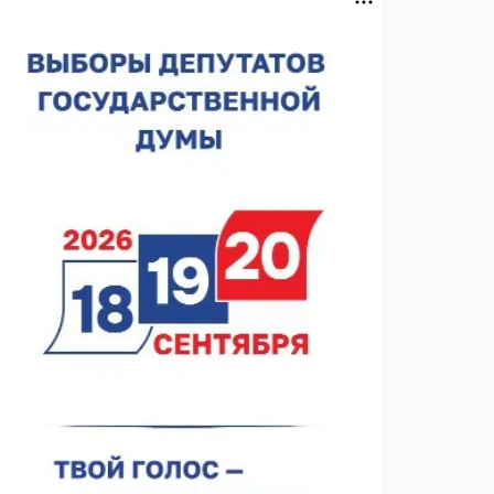
Нижегородская область подписала соглашения с
регионами Киргизии
06.08.2026 15:26
Видели ночь, бежали всю ночь... На
Нижневолжской набережной прошел необычный
забег
06.08.2026 15:25
Они закрыли наш гештальт
06.08.2026 15:05
Нижегородские хирурги выполнили трансоральную
операцию на щитовидной железе
06.08.2026 15:03
Более 30 нижегородцев прошли обучение для
соцконтракта
06.08.2026 14:46