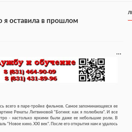
Л
 я оставила в прошлом
ась всего в паре-тройке фильмов. Самое запоминающееся ее
артине Ренаты Литвиновой "Богиня: как я полюбила". И все
етро - настолько яркими были даже ее небольшие роли. В
ь "Новое кино. XXI век". После его открытия нам и удалось