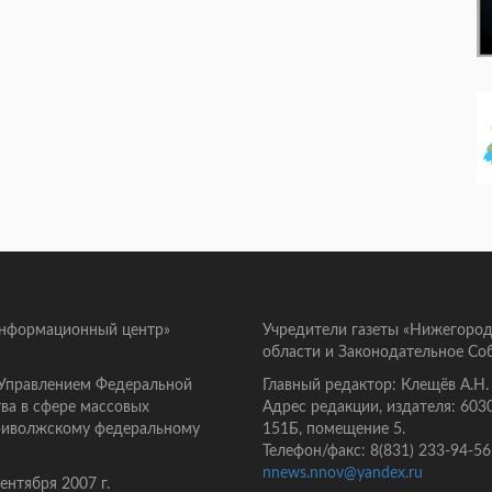
информационный центр»
Учредители газеты «Нижегород
области и Законодательное Со
 Управлением Федеральной
Главный редактор: Клещёв А.Н.
ва в сфере массовых
Адрес редакции, издателя: 603
Приволжскому федеральному
151Б, помещение 5.
Телефон/факс: 8(831) 233-94-56
nnews.nnov@yandex.ru
нтября 2007 г.