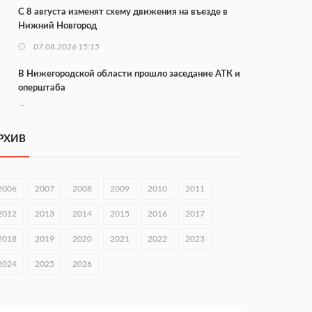
С 8 августа изменят схему движения на въезде в
Нижний Новгород
07.08.2026 15:15
В Нижегородской области прошло заседание АТК и
оперштаба
07.08.2026 14:54
В Чкаловске спустили на воду «Метеор-120Р»
РХИВ
07.08.2026 14:01
В Нижегородской области выбрали лучшего
2006
2007
2008
2009
2010
2011
лесного пожарного
2012
2013
2014
2015
2016
2017
07.08.2026 13:48
2018
2019
2020
2021
2022
2023
В Нижнем Новгороде отметили 70-летие Дня
строителя
2024
2025
2026
07.08.2026 13:15
В Нижегородской области посещаемость