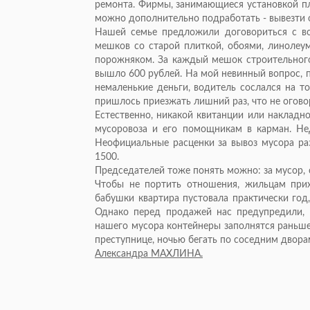
ремонта. Фирмы, занимающиеся установкой пл
можно дополнительно подработать - вывезти о
Нашей семье предложили договориться с во
мешков со старой плиткой, обоями, линолеум
порожняком. За каждый мешок строительного
вышло 600 рублей. На мой невинный вопрос, 
немаленькие деньги, водитель сослался на т
пришлось приезжать лишний раз, что не огово
Естественно, никакой квитанции или накладно
мусоровоза и его помощникам в карман. Не
Неофициальные расценки за вывоз мусора раз
1500.
Председателей тоже понять можно: за мусор,
Чтобы не портить отношения, жильцам при
бабушки квартира пустовала практически год
Однако перед продажей нас предупредили, ч
нашего мусора контейнеры заполнятся раньше
преступнице, ночью бегать по соседним двора
Александра МАХЛИНА.