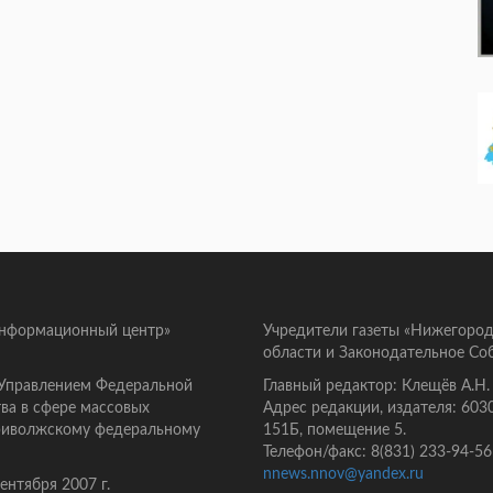
информационный центр»
Учредители газеты «Нижегород
области и Законодательное Со
 Управлением Федеральной
Главный редактор: Клещёв А.Н.
ва в сфере массовых
Адрес редакции, издателя: 603
Приволжскому федеральному
151Б, помещение 5.
Телефон/факс: 8(831) 233-94-56
nnews.nnov@yandex.ru
нтября 2007 г.