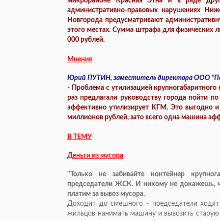
микрорайоне Красная Этна и в ряде друг
административно-правовых нарушениях Ниж
Новгорода предусматривают административну
этого местах. Сумма штрафа для физических л
000 рублей.
Мнение
Юрий ПУТИН, заместитель директора ООО "Пе
- Проблема с утилизацией крупногабаритного
раз предлагали руководству города пойти по
эффективно утилизирует КГМ. Это выгодно и 
миллионов рублей, зато всего одна машина эфф
В ТЕМУ
Деньги из мусора
"Только не забивайте контейнер крупног
председатели ЖСК. И никому не докажешь, ч
платим за вывоз мусора.
Доходит до смешного - председатели ходят 
жильцов нанимать машину и вывозить старую 