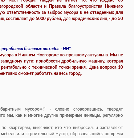
их мест города. Людей не пугает то, что Кодекс об
егородской области и Правила благоустройства Нижнего
ю ответственность за выброс мусора в не отведенных для
иц составляет до 5000 рублей, для юридических лиц - до 50
реработка бытовых отходов - НН":
 мусора в Нижнем Новгороде по-прежнему актуальна. Мы не
 западному пути: приобрести дробильную машину, которая
рентабельно с технической точки зрения. Цена вопроса 10
ективно сможет работать на весь город.
абаритным мусором!" - словно сговорившись, твердят
то мы, как и многие другие примерные жильцы, регулярно
по квартирам, выясняют, кто что выбросил, и заставляют
мебель или строительный мусор, образовавшийся во время