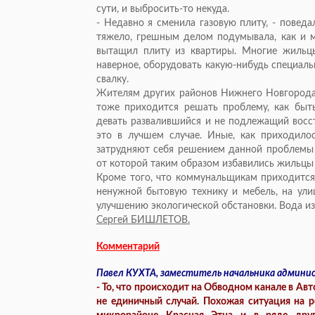
сути, и выбросить-то некуда.
- Недавно я сменила газовую плиту, - поведа
тяжело, грешным делом подумывала, как и мн
вытащил плиту из квартиры. Многие жильцы
наверное, оборудовать какую-нибудь специаль
свалку.
Жителям других районов Нижнего Новгорода,
тоже приходится решать проблему, как быт
девать развалившийся и не подлежащий восст
это в лучшем случае. Иные, как приходило
затрудняют себя решением данной проблемы и
от которой таким образом избавились жильцы 
Кроме того, что коммунальщикам приходится 
ненужной бытовую технику и мебель, на ули
улучшению экологической обстановки. Вода из 
Сергей БИШЛЕТОВ.
Комментарий
Павел КУХТА, заместитель начальника админи
- То, что происходит на Обводном канале в Авт
не единичный случай. Похожая ситуация на р