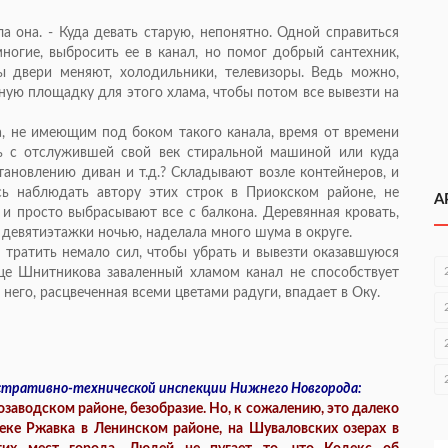
ла она. - Куда девать старую, непонятно. Одной справиться
огие, выбросить ее в канал, но помог добрый сантехник,
 двери меняют, холодильники, телевизоры. Ведь можно,
ную площадку для этого хлама, чтобы потом все вывезти на
 не имеющим под боком такого канала, время от времени
ь с отслужившей свой век стиральной машиной или куда
ановлению диван и т.д.? Складывают возле контейнеров, и
сь наблюдать автору этих строк в Приокском районе, не
А
 просто выбрасывают все с балкона. Деревянная кровать,
девятиэтажки ночью, наделала много шума в округе.
тратить немало сил, чтобы убрать и вывезти оказавшуюся
це Шнитникова заваленный хламом канал не способствует
него, расцвеченная всеми цветами радуги, впадает в Оку.
стративно-технической инспекции Нижнего Новгорода:
озаводском районе, безобразие. Но, к сожалению, это далеко
еке Ржавка в Ленинском районе, на Шуваловских озерах в