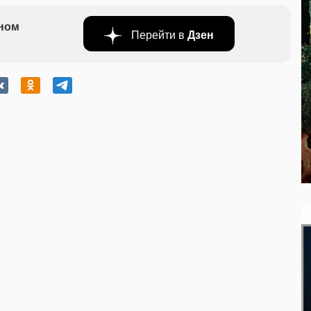
бном
Перейти в
Дзен