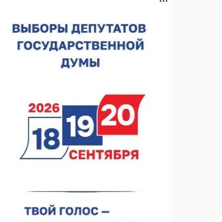
спортобъектов выросла на 28%
07.08.2026 12:15
В Нижнем Новгороде прошло совещание
Росгвардии
07.08.2026 12:04
В Нижегородской области созданы четыре ММЦ
07.08.2026 11:46
Кратковременные перерывы вещания
телерадиопрограмм ожидаются в Нижнем
Новгороде до 16 августа в связи с покраской
07.08.2026 11:20
телебашни
В автобусах Арзамаса устанавливают терминалы
оплаты
07.08.2026 11:03