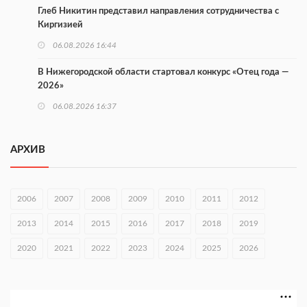
Глеб Никитин представил направления сотрудничества с
Киргизией
06.08.2026 16:44
В Нижегородской области стартовал конкурс «Отец года —
2026»
06.08.2026 16:37
Городец подписал соглашения с Кара-Кулем и Токмоком
АРХИВ
06.08.2026 16:26
Экспорт продукции АПК Нижегородской области вырос в 1,9
раза
2006
2007
2008
2009
2010
2011
2012
06.08.2026 16:18
2013
2014
2015
2016
2017
2018
2019
В Нижнем Новгороде открыли фестиваль «Семья
2020
2021
2022
2023
2024
2025
2026
Нижегородская»
06.08.2026 16:08
Нижегородская область подписала соглашения с регионами