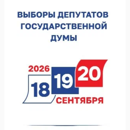
Киргизии
06.08.2026 15:26
Видели ночь, бежали всю ночь... На Нижневолжской
набережной прошел необычный забег
06.08.2026 15:25
Они закрыли наш гештальт
06.08.2026 15:05
Нижегородские хирурги выполнили трансоральную
операцию на щитовидной железе
06.08.2026 15:03
Более 30 нижегородцев прошли обучение для соцконтракта
06.08.2026 14:46