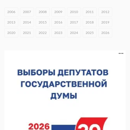
Экспорт продукции АПК Нижегородской области вырос в 1,9
раза
2006
2007
2008
2009
2010
2011
2012
06.08.2026 16:18
2013
2014
2015
2016
2017
2018
2019
В Нижнем Новгороде открыли фестиваль «Семья
2020
2021
2022
2023
2024
2025
2026
Нижегородская»
06.08.2026 16:08
Нижегородская область подписала соглашения с регионами
Киргизии
06.08.2026 15:26
Видели ночь, бежали всю ночь... На Нижневолжской
набережной прошел необычный забег
06.08.2026 15:25
Они закрыли наш гештальт
06.08.2026 15:05
Нижегородские хирурги выполнили трансоральную