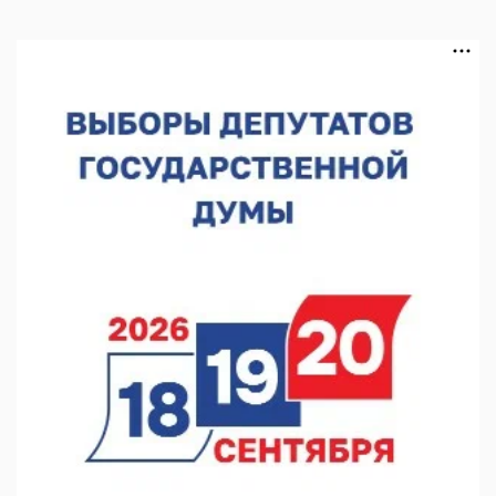
06.08.2026 16:08
Нижегородская область подписала соглашения с регионами
Киргизии
06.08.2026 15:26
Видели ночь, бежали всю ночь... На Нижневолжской
набережной прошел необычный забег
06.08.2026 15:25
Они закрыли наш гештальт
06.08.2026 15:05
Нижегородские хирурги выполнили трансоральную
операцию на щитовидной железе
06.08.2026 15:03
Более 30 нижегородцев прошли обучение для соцконтракта
06.08.2026 14:46