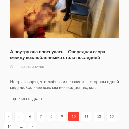
А поутру она проснулась... Очередная ссора
между возлюбленными стала последней
22.03.2023 09:00
Не зря говорят, что любовь и ненависть – стороны одной
медали. Сильнее всех мы ненавидим тех, ког...
ЧИТАТЬ ДАЛЕЕ
«
…
6
7
8
9
10
11
12
13
14
…
»