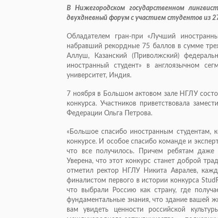
В Нижегородском государственном лингвист
двухдневный форум с участием студентов из 2
Обладателем гран-при «Лучший иностранный
набравший рекордные 75 баллов в сумме тре
Аллуш, Казанский (Приволжский) федераль
иностранный студент» в англоязычном се
университет, Индия.
7 ноября в Большом актовом зале НГЛУ состо
конкурса. Участников приветствовала замес
Федерации Ольга Петрова.
«Большое спасибо иностранным студентам, к
конкурсе. И особое спасибо команде и экспер
что все получилось. Причем ребятам даже
Уверена, что этот конкурс станет доброй трад
отметил ректор НГЛУ Никита Авралев, кажд
финалистом первого в истории конкурса StudRu
что выбрали Россию как страну, где получа
фундаментальные знания, что здание вашей жи
вам увидеть ценности российской культур