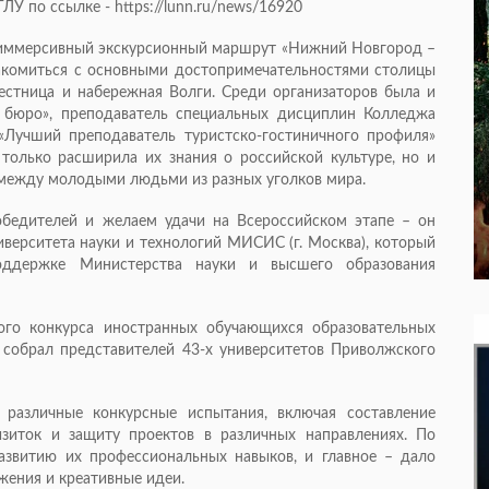
ЛУ по ссылке - https://lunn.ru/news/16920
 иммерсивный экскурсионный маршрут «Нижний Новгород –
накомиться с основными достопримечательностями столицы
естница и набережная Волги. Среди организаторов была и
 бюро», преподаватель специальных дисциплин Колледжа
«Лучший преподаватель туристско-гостиничного профиля»
 только расширила их знания о российской культуре, но и
 между молодыми людьми из разных уголков мира.
обедителей и желаем удачи на Всероссийском этапе – он
иверситета науки и технологий МИСИС (г. Москва), который
оддержке Министерства науки и высшего образования
ого конкурса иностранных обучающихся образовательных
 собрал представителей 43-х университетов Приволжского
 различные конкурсные испытания, включая составление
изиток и защиту проектов в различных направлениях. По
азвитию их профессиональных навыков, и главное – дало
ения и креативные идеи.