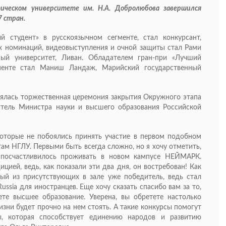
ическом университете им. Н.А. Добролюбова завершился
7 стран.
 студент» в русскоязычном сегменте, стал конкурсант,
х номинаций, видеовыступления и очной защиты стал Рами
ный университет, Ливан. Обладателем гран-при «Лучший
гменте стал Маниш Ландаж, Марийский государственный
ялась торжественная церемония закрытия Окружного этапа
титель Министра науки и высшего образования Российской
оторые не побоялись принять участие в первом подобном
там НГЛУ. Первыми быть всегда сложно, но я хочу отметить,
 посчастливилось проживать в новом кампусе НЕЙМАРК.
ицией, ведь, как показали эти два дня, он востребован! Как
ый из присутствующих в зале уже победитель, ведь стал
ssia для иностранцев. Еще хочу сказать спасибо вам за то,
ете высшее образование. Уверена, вы обретете настолько
зни будет прочно на нем стоять. А такие конкурсы помогут
ы, которая способствует единению народов и развитию