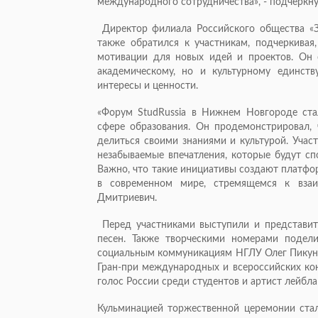
международного сотрудничества», - подчеркну
Директор филиала Российского общества «
также обратился к участникам, подчеркивая
мотивации для новых идей и проектов. Он 
академическому, но и культурному единств
интересы и ценности.
«Форум StudRussia в Нижнем Новгороде ст
сфере образования. Он продемонстрировал, 
делиться своими знаниями и культурой. Учас
незабываемые впечатления, которые будут сп
Важно, что такие инициативы создают платфо
в современном мире, стремящемся к взаи
Дмитриевич.
Перед участниками выступили и представит
песен. Также творческими номерами подел
социальным коммуникациям НГЛУ Олег Пикуно
Гран-при международных и всероссийских кон
голос России среди студентов и артист лейбла
Кульминацией торжественной церемонии ста