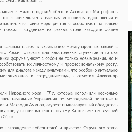
ла Ольга Викторовна.
Знание» в Нижегородской области Александр Митрофанов
, что знание является важным источником вдохновения и
отметил, что такие мероприятия способствуют не только
у, позволяя студентам из разных стран находить общие
ал важным шагом к укреплению международных связей в
что Россия открыта для иностранных студентов и готова
тники форума унесут с собой не только новые знания, но и
особствовать их личностному и профессиональному росту.
рму для диалога между культурами, что особенно актуально
мопониманию и сотрудничеству», - отметил Александр
ели Народного хора НГЛУ, которые исполнили несколько
ились начальник Управления по молодежной политике и
в и Мехродж Аминов, лауреат и многократный обладатель
курсов, участник кастинга шоу «Ну-Ка все вместе», лучший
 «Сёрч».
ло награждение победителей и призеров Окружного этапа