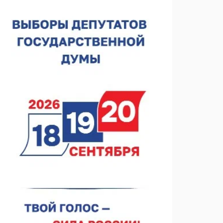
спортобъектов выросла на 28%
07.08.2026 12:15
В Нижнем Новгороде прошло совещание
Росгвардии
07.08.2026 12:04
В Нижегородской области созданы четыре ММЦ
07.08.2026 11:46
Кратковременные перерывы вещания
телерадиопрограмм ожидаются в Нижнем
Новгороде до 16 августа в связи с покраской
07.08.2026 11:20
телебашни
В автобусах Арзамаса устанавливают терминалы
оплаты
07.08.2026 11:03