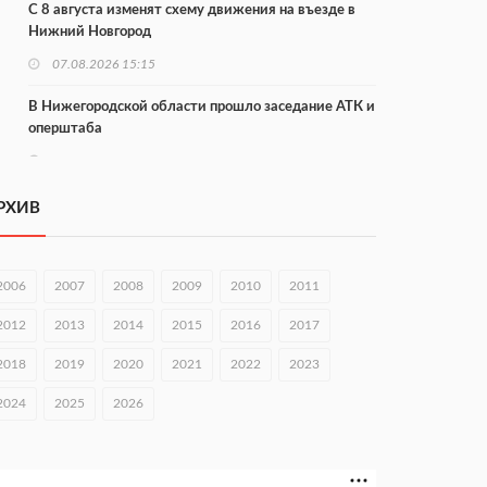
С 8 августа изменят схему движения на въезде в
Нижний Новгород
07.08.2026 15:15
В Нижегородской области прошло заседание АТК и
оперштаба
07.08.2026 14:54
В Чкаловске спустили на воду «Метеор-120Р»
РХИВ
07.08.2026 14:01
В Нижегородской области выбрали лучшего
2006
2007
2008
2009
2010
2011
лесного пожарного
2012
2013
2014
2015
2016
2017
07.08.2026 13:48
2018
2019
2020
2021
2022
2023
В Нижнем Новгороде отметили 70-летие Дня
строителя
2024
2025
2026
07.08.2026 13:15
В Нижегородской области посещаемость