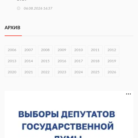
06.08.2026 16:37
Городец подписал соглашения с Кара-Кулем и Токмоком
АРХИВ
06.08.2026 16:26
Экспорт продукции АПК Нижегородской области вырос в 1,9
раза
2006
2007
2008
2009
2010
2011
2012
06.08.2026 16:18
2013
2014
2015
2016
2017
2018
2019
В Нижнем Новгороде открыли фестиваль «Семья
2020
2021
2022
2023
2024
2025
2026
Нижегородская»
06.08.2026 16:08
Нижегородская область подписала соглашения с регионами
Киргизии
06.08.2026 15:26
Видели ночь, бежали всю ночь... На Нижневолжской
набережной прошел необычный забег